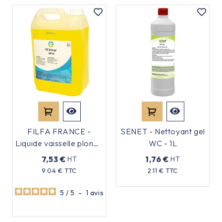
FILFA FRANCE -
SENET - Nettoyant gel
Liquide vaisselle plonge
WC - 1L
- Parfum citron - 5L
7,53 €
1,76 €
HT
HT
Prix
9.04 € TTC
2.11 € TTC
Prix
5
/
5
-
1
avis