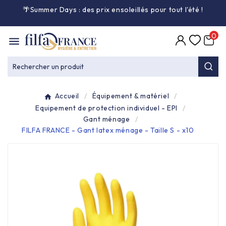
🌴Summer Days : des prix ensoleillés pour tout l'été
!

0

Entretien général

Rechercher un produit
Équipement & matériel

Accueil
Équipement & matériel
Collecte des déchets

Equipement de protection individuel - EPI
Gant ménage
FILFA FRANCE - Gant latex ménage - Taille S - x10
Produit ouate

Produit d'accueil

Hygiène mains

Alimentaire & jetable
