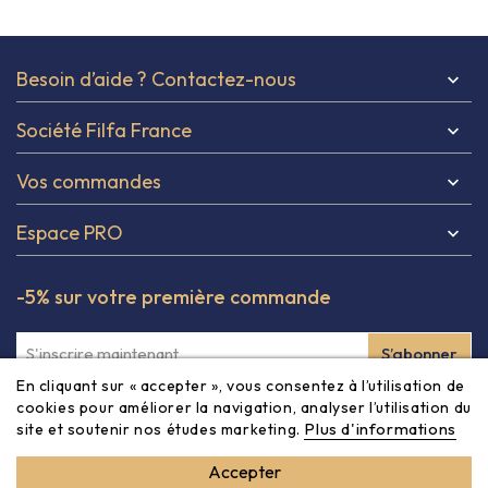
Besoin d’aide ? Contactez-nous

Société Filfa France

Vos commandes

Espace PRO

-5% sur votre première commande
En cliquant sur « accepter », vous consentez à l’utilisation de
Inscrivez-vous à notre newsletter et obtenez -5% à partir
cookies pour améliorer la navigation, analyser l’utilisation du
Plus d'informations
site et soutenir nos études marketing.
de 80€ sur votre première commande ! Vous pouvez vous
désinscrire à tout moment via les informations de contact
Accepter