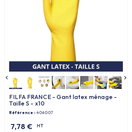
Équipement cuisine pro

PROMOTION
Les nouveaux produits
Contactez-nous


FILFA FRANCE - Gant latex ménage -
Taille S - x10
Référence :
406007
7,78 €
HT