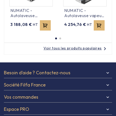
NUMATIC -
NUMATIC -
Autolaveuse
Autolaveuse vapeur
compact à rouleaux -
- Duplex 340 Steam
Prix
Prix
3 188,08 €
4 254,76 €
HT
HT
DUPLEX 340
chevron_right
Voir tous les produits populaires
Besoin d’aide ? Contactez-nous

Société Filfa France

Vos commandes

Espace PRO
