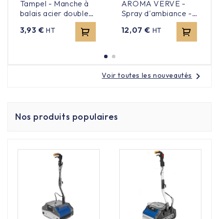
Tampel - Manche à
AROMA VERVE -
matériaux bien entretenus comme l’inox ou le plastique
balais acier double
Spray d'ambiance -
renforcé.
fonction 140cm
Forest - 500ml
Prix
Prix
3,93 €
12,07 €
HT
HT
chevron_right
Voir toutes les nouveautés
Nos produits populaires