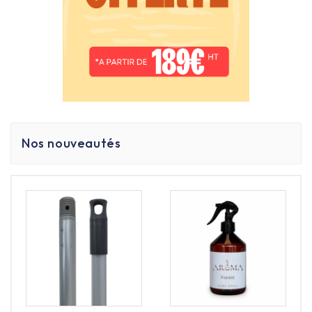
de petites tailles
(de 6L, 10L à 20L) ultra-résistants,
disponibles en noir ou blanc pour s'accorder
discrètement à la couleur de vos bacs sanitaires.
FAQ - Tout savoir sur les poubelles sanitaires
professionnelles
Quelle poubelle recommandez-vous pour un
hôtel ?
La poubelle à pédale en inox, car elle garantit hygiène,
Nos nouveautés
robustesse et facilité d’entretien.
Pourquoi privilégier une poubelle à pédale
dans les sanitaires professionnels ?
Elle évite le contact des mains avec le couvercle, ce qui
limite la contamination et améliore l’hygiène au
quotidien.
Comment assurer la longévité de ces
poubelles ?
Avec un nettoyage régulier, des sacs adaptés et des