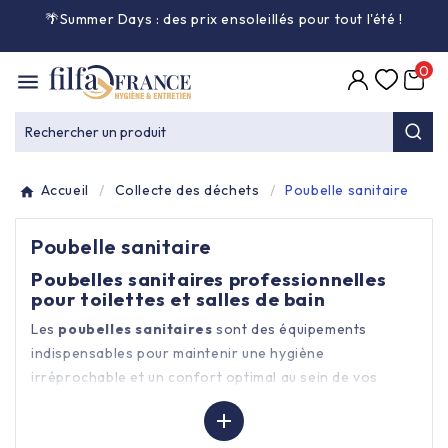
🌴Summer Days : des prix ensoleillés pour tout l'été
!

0

Entretien général

Rechercher un produit
Équipement & matériel

Accueil
Collecte des déchets
Poubelle sanitaire
Collecte des déchets

Poubelle sanitaire
Produit ouate

Poubelles sanitaires professionnelles
pour toilettes et salles de bain
Produit d'accueil

Les
poubelles sanitaires
sont des équipements
indispensables pour maintenir une hygiène
irréprochable et un confort optimal au sein de vos
Hygiène mains

espaces d'eau.
Filfa France
a sélectionné pour vous

une gamme complète de collecteurs intérieurs conçus
Alimentaire & jetable
