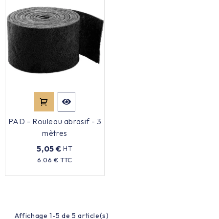
passionné, les
tampons abrasifs
transformeront
votre travail de polissage. Conçus avec des matériaux
de haute qualité, ces tampons abrasifs disposent d'une
surface rugueuse permettant de polir efficacement et
en profondeur.
Les tampons abrasifs sont conçus pour éliminer les
taches, rayures et imperfections afin de laisser une
surface lisse et brillante. Ils conviennent parfaitement
pour polir du bois, du métal, du verre ou d'autres
PAD - Rouleau abrasif - 3
matériaux.
mètres
Goupillon alimentaire au meilleur prix
5,05 €
HT
Besoin de nettoyer des récipients difficilement
Prix
6.06 € TTC
accessibles ? Le
goupillon alimentaire
est la solution
idéale pour une hygiène parfaite dans les zones
étroites. Conforme aux normes HACCP, il garantit un
nettoyage optimal pour les professionnels exigeants.
Affichage 1-5 de 5 article(s)