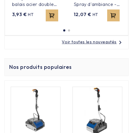
balais acier double
Spray d'ambiance -
fonction 140cm
Forest - 500ml
Prix
Prix
3,93 €
12,07 €
HT
HT
chevron_right
Voir toutes les nouveautés
Nos produits populaires