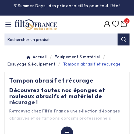
🌴Summer Days : des prix ensoleillés pour tout l'été
!

0

Entretien général

Rechercher un produit
Équipement & matériel

Accueil
Équipement & matériel
Collecte des déchets

Essuyage & équipement
Tampon abrasif et récurage
Tampon abrasif et récurage
Produit ouate

Découvrez toutes nos éponges et
rouleaux abrasifs et matériel de
Produit d'accueil

récurage !
Retrouvez chez
Filfa France
une sélection d’éponges
Hygiène mains

abrasives et de tampons abrasifs professionnels
adaptés à divers types de surfaces aux meilleurs prix. Ils
Alimentaire & jetable


sont indispensables pour le nettoyage en profondeur