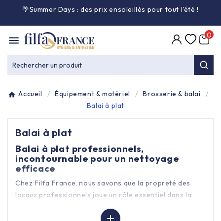
🌴Summer Days : des prix ensoleillés pour tout l'été
!

0

Entretien général

Rechercher un produit
Équipement & matériel

Accueil
Équipement & matériel
Brosserie & balai
Collecte des déchets

Balai à plat
Balai à plat
Produit ouate

Balai à plat professionnels,
incontournable pour un nettoyage
Produit d'accueil

efficace
Chez Filfa France, nous savons que la propreté des
Hygiène mains

locaux professionnels joue un rôle essentiel dans la
sécurité, le bien-être et le confort des occupants. Un
Alimentaire & jetable


nettoyage efficace ne protège pas seulement la santé