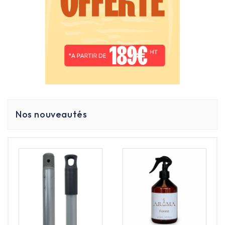
- Compatible avec toutes les
lingettes Swiffer
- Idéal pour les sols durs
- Parfait pour les foyers avec animaux
- Un choix durable et hygiénique
Certains modèles de
balais à plat
sont conçus pour
être réutilisables avec des housses lavables en
Nos nouveautés
microfibre, une alternative économique et écologique
aux lingettes jetables. Ils conviennent particulièrement
aux professionnels de l’entretien ou aux particuliers
soucieux de l’environnement.
Pourquoi choisir Filfa France pour votre balai
de lavage à plat ?
- Matériel de nettoyage professionnel de qualité
supérieure