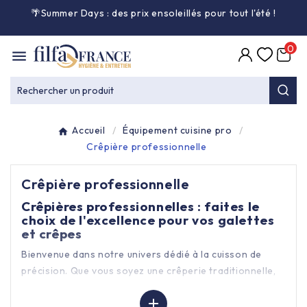
🌴Summer Days : des prix ensoleillés pour tout l'été
!

0

Entretien général

Rechercher un produit
Équipement & matériel

Accueil
Équipement cuisine pro
Collecte des déchets

Crêpière professionnelle
Crêpière professionnelle
Produit ouate

Crêpières professionnelles : faites le
choix de l'excellence pour vos galettes
Produit d'accueil

et crêpes
Bienvenue dans notre univers dédié à la cuisson de
Hygiène mains

précision. Que vous soyez une crêperie traditionnelle,
un food-truck nomade ou un restaurateur souhaitant
Alimentaire & jetable


diversifier sa carte de desserts, le choix de votre