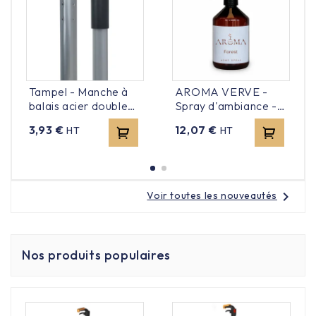
Tampel - Manche à
AROMA VERVE -
balais acier double
Spray d'ambiance -
fonction 140cm
Forest - 500ml
Prix
Prix
3,93 €
12,07 €
HT
HT
chevron_right
Voir toutes les nouveautés
Nos produits populaires