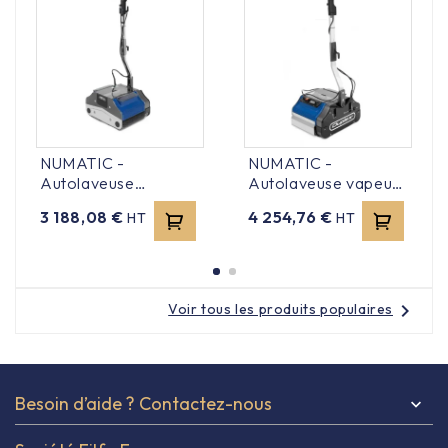
NUMATIC -
NUMATIC -
Autolaveuse
Autolaveuse vapeur
compact à rouleaux -
- Duplex 340 Steam
Prix
Prix
3 188,08 €
4 254,76 €
HT
HT
DUPLEX 340
chevron_right
Voir tous les produits populaires
Besoin d’aide ? Contactez-nous
