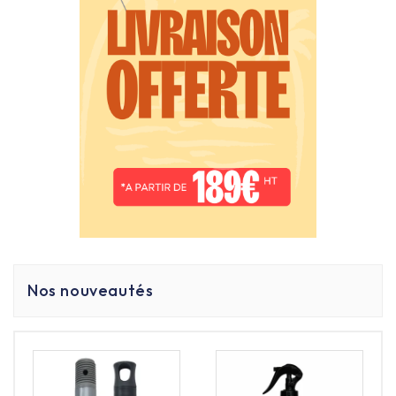
et supporte l'usage de spatules métalliques.
Comment entretenir ma crépière au
quotidien ?
Après chaque service, utilisez une pierre abrasive pour
égaliser la croûte de culottage si nécessaire, puis huilez
légèrement la plaque encore tiède. Un châssis en inox
se nettoie simplement avec une éponge et un
dégraissant alimentaire.
Quel diamètre choisir pour mes crêpes ?
Le standard professionnel se situe à
40 cm
. C’est la
taille idéale pour les galettes garnies généreusement et
les présentations en triangle ou en rouleau. Pour les
Nos nouveautés
versions "snack", des modèles de 33 ou 35 cm sont
également disponibles.