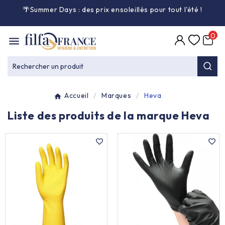
🌴Summer Days : des prix ensoleillés pour tout l'été
!

0

Entretien général

Rechercher un produit
Équipement & matériel

Accueil
Marques
Heva
Collecte des déchets

Liste des produits de la marque Heva
Produit ouate

Produit d'accueil

Hygiène mains

Alimentaire & jetable
