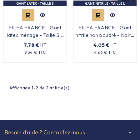
Équipement cuisine pro

FILFA FRANCE - Gant
FILFA FRANCE - Gant
PROMOTION
latex ménage - Taille S -
nitrile non poudré - Noir -
x10
Taille L x100
7,78 €
4,05 €
HT
HT
Les nouveaux produits
Prix
Prix
9.34 € TTC
4.86 € TTC
Contactez-nous
Affichage 1-2 de 2 article(s)
Besoin d’aide ? Contactez-nous
