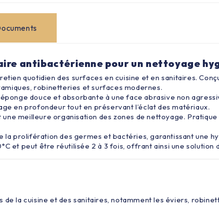
ocuments
ire antibactérienne pour un nettoyage hyg
retien quotidien des surfaces en cuisine et en sanitaires. Con
céramiques, robinetteries et surfaces modernes.
ce éponge douce et absorbante à une face abrasive non agress
age en profondeur tout en préservant l’éclat des matériaux.
et une meilleure organisation des zones de nettoyage. Pratique
 la prolifération des germes et bactéries, garantissant une hy
C et peut être réutilisée 2 à 3 fois, offrant ainsi une solutio
 de la cuisine et des sanitaires, notamment les éviers, robine