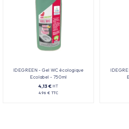
IDEGREEN - Gel WC écologique
IDEGREEN
Ecolabel - 750ml
4,13 €
HT
Prix
4.96 € TTC