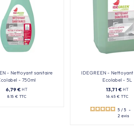
 - Nettoyant sanitaire
IDEGREEN - Nettoyant 
Ecolabel - 750ml
Ecolabel - 5L
6,79 €
13,71 €
HT
HT
Prix
8.15 € TTC
16.45 € TTC
Prix
5
/
5
-
2
avis