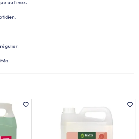
e ou l’inox.
otidien.
régulier.
ités.