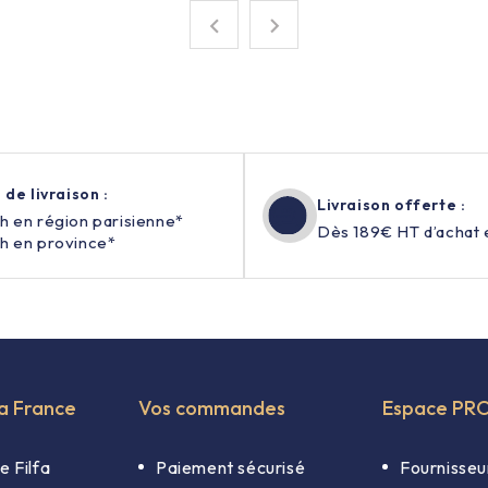


 de livraison :
Livraison offerte :
h en région parisienne*
Dès 189€ HT d’achat 
h en province*
fa France
Vos commandes
Espace PR
e Filfa
Paiement sécurisé
Fournisseu