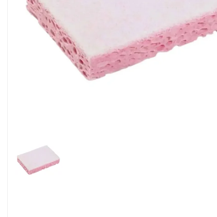
Alimentaire & jetable

Équipement cuisine pro

PROMOTION
Les nouveaux produits
Contactez-nous