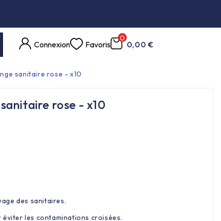
0
Connexion
Favoris
0,00 €
ge sanitaire rose - x10
anitaire rose - x10
.
age des sanitaires.
 éviter les contaminations croisées.