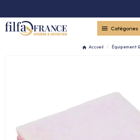


Catégories
Entretien général

Accueil
Équipement &
Équipement & matériel

Collecte des déchets

Produit ouate

Produit d'accueil

Hygiène mains
