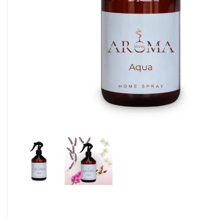
Alimentaire & jetable

Équipement cuisine pro

PROMOTION
Les nouveaux produits
Contactez-nous