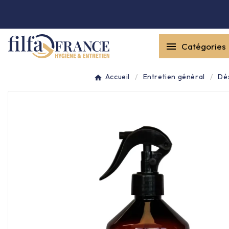


Catégories
Entretien général

Accueil
Entretien général
Dé
Équipement & matériel

Collecte des déchets

Produit ouate

Produit d'accueil

Hygiène mains
