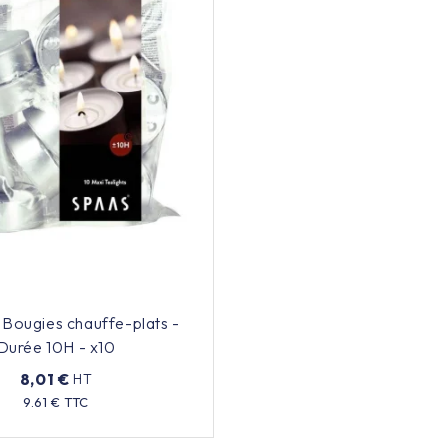
Bougies chauffe-plats -
Durée 10H - x10
8,01 €
HT
Prix
9.61 € TTC