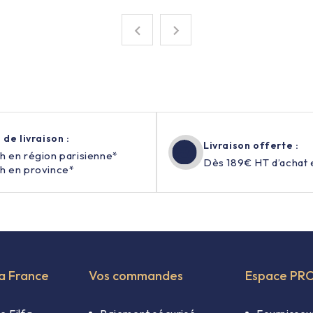


 de livraison :
Livraison offerte :
h en région parisienne*
Dès 189€ HT d’achat 
h en province*
fa France
Vos commandes
Espace PR