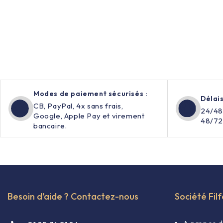
Modes de paiement sécurisés :
Délais
CB, PayPal, 4x sans frais,
24/48
Google, Apple Pay et virement
48/72
bancaire.
Besoin d’aide ? Contactez-nous
Société Fil