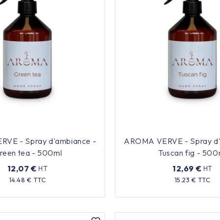
VE - Spray d'ambiance -
AROMA VERVE - Spray d'
reen tea - 500ml
Tuscan fig - 500
12,07 €
12,69 €
HT
HT
Prix
Prix
14.48 € TTC
15.23 € TTC