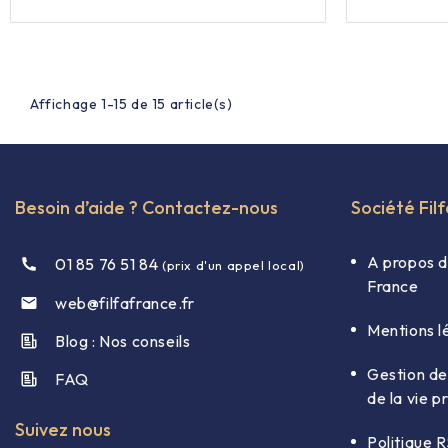
Affichage 1-15 de 15 article(s)
Besoin d’aide ? Contactez-nous
Société Fil
A propos d
01 85 76 51 84
(prix d'un appel local)
France
web@filfafrance.fr

Mentions l
Blog : Nos conseils​
Gestion de
FAQ​
de la vie p
Suivez nous
Politique 