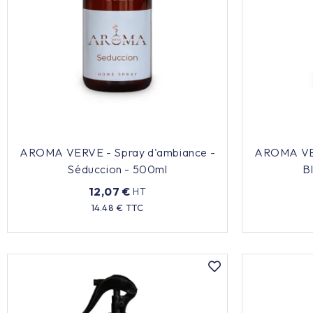
AROMA VERVE - Spray d'ambiance -
AROMA VER
Séduccion - 500ml
B
12,07 €
HT
Prix
14.48 € TTC