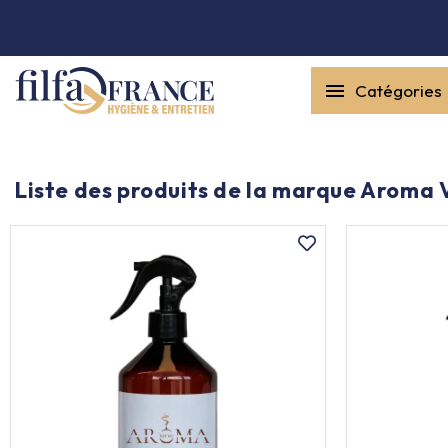


Catégories
Entretien général

Équipement & matériel

Liste des produits de la marque Aroma 
Collecte des déchets

Produit ouate

Produit d'accueil

Hygiène mains
