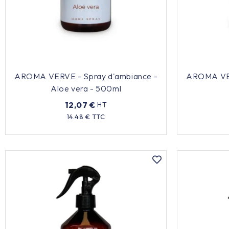
Alimentaire & jetable

Équipement cuisine pro

PROMOTION
AROMA VERVE - Spray d'ambiance -
AROMA VER
Aloe vera - 500ml
12,07 €
HT
Les nouveaux produits
Prix
14.48 € TTC
Contactez-nous