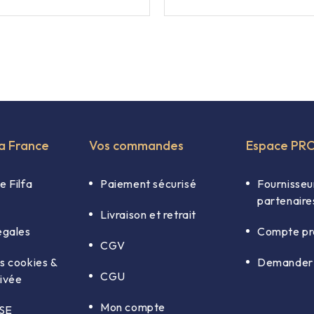
fa France
Vos commandes
Espace PR
e Filfa
Paiement sécurisé
Fournisseu
partenaire
Livraison et retrait
égales
Compte pr
CGV
s cookies &
Demander 
CGU
rivée
Mon compte
RSE