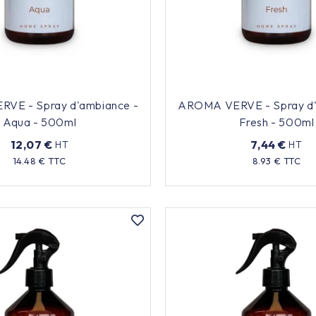
VE - Spray d'ambiance -
AROMA VERVE - Spray d'
Aqua - 500ml
Fresh - 500ml
12,07 €
7,44 €
HT
HT
Prix
Prix
14.48 € TTC
8.93 € TTC