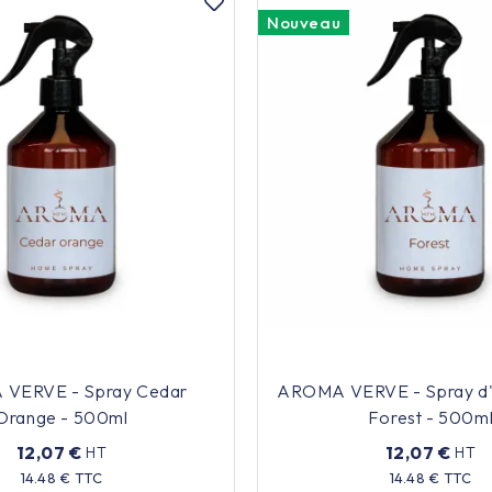
Nouveau
VERVE - Spray Cedar
AROMA VERVE - Spray d'
Orange - 500ml
Forest - 500m
12,07 €
12,07 €
HT
HT
Prix
Prix
14.48 € TTC
14.48 € TTC