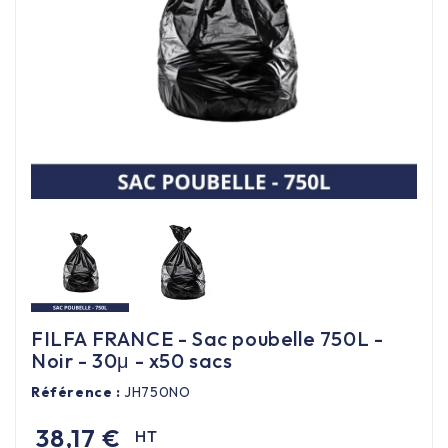
Équipement cuisine pro

PROMOTION
Les nouveaux produits
Contactez-nous
FILFA FRANCE - Sac poubelle 750L -
Noir - 30μ - x50 sacs
Référence :
JH750NO
38,17 €
HT