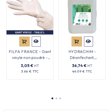
FILFA FRANCE - Gant
HYDRACHIM -
vinyle non poudré -
Désinfectant,
Transparent - Taille L -
désodorisant -
3,05 €
36,74 €
HT
HT
x100
Déterquat - 5L
Prix
Prix
3.66 € TTC
44.09 € TTC