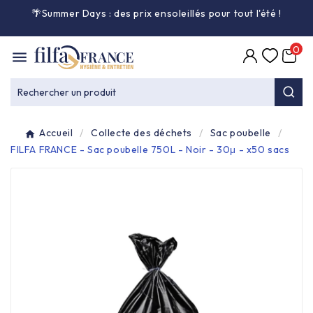
🌴Summer Days : des prix ensoleillés pour tout l'été
!

0

Entretien général

Rechercher un produit
Équipement & matériel

Accueil
Collecte des déchets
Sac poubelle
Collecte des déchets

FILFA FRANCE - Sac poubelle 750L - Noir - 30μ - x50 sacs
Produit ouate

Produit d'accueil

Hygiène mains

Alimentaire & jetable
