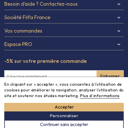
Besoin d’aide ? Contactez-nous

Société Filfa France

Vos commandes

Espace PRO

-5% sur votre première commande
En cliquant sur « accepter », vous consentez à l’utilisation de
Inscrivez-vous à notre newsletter et obtenez -5% à partir
cookies pour améliorer la navigation, analyser l’utilisation du
Plus d'informations
site et soutenir nos études marketing.
de 80€ sur votre première commande ! Vous pouvez vous
désinscrire à tout moment via les informations de contact
Accepter
dans les CGV du site.
Personnaliser
Continuer sans accepter