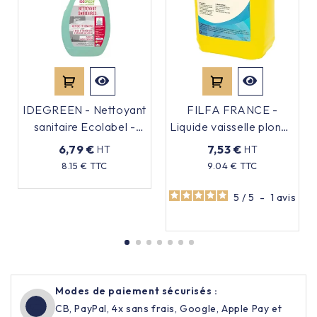
IDEGREEN - Nettoyant
FILFA FRANCE -
sanitaire Ecolabel -
Liquide vaisselle plonge
750ml
- Parfum citron - 5L
6,79 €
7,53 €
HT
HT
Prix
8.15 € TTC
9.04 € TTC
Prix
5
/
5
-
1
avis
Modes de paiement sécurisés :
CB, PayPal, 4x sans frais, Google, Apple Pay et