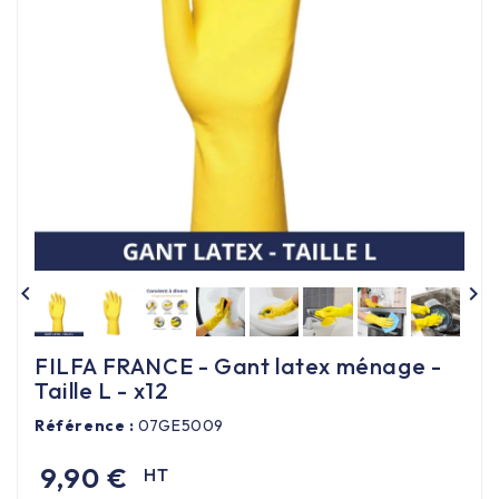
Équipement cuisine pro

PROMOTION
Les nouveaux produits
Contactez-nous


FILFA FRANCE - Gant latex ménage -
Taille L - x12
Référence :
07GE5009
9,90 €
HT