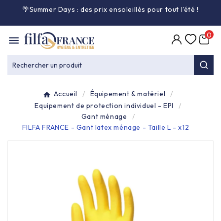
🌴Summer Days : des prix ensoleillés pour tout l'été
!

0

Entretien général

Rechercher un produit
Équipement & matériel

Accueil
Équipement & matériel
Collecte des déchets

Equipement de protection individuel - EPI
Gant ménage
FILFA FRANCE - Gant latex ménage - Taille L - x12
Produit ouate

Produit d'accueil

Hygiène mains

Alimentaire & jetable
