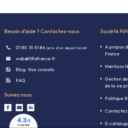
Besoin d’aide ? Contactez-nous
Société Fil
A propos d
01 85 76 51 84
(prix d'un appel local)
France
web@filfafrance.fr

Mentions l
Blog : Nos conseils​
Gestion de
FAQ​
de la vie p
Suivez nous
Politique 
Contactez
E-catalog