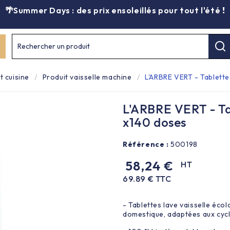
🌴Summer Days : des prix ensoleillés pour tout l'été
!
Rechercher un produit
t cuisine
Produit vaisselle machine
L'ARBRE VERT - Tablette
L'ARBRE VERT - Tab
x140 doses
Référence :
500198
58,24 €
HT
69.89 € TTC
- Tablettes lave vaisselle éc
domestique, adaptées aux cycl