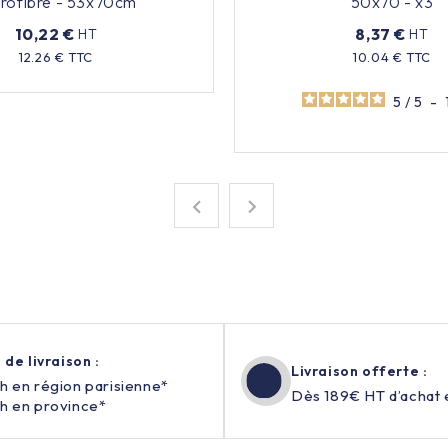
rofibre - 53x70cm
50x70 - x3
10,22 €
8,37 €
HT
HT
Prix
12.26 € TTC
10.04 € TTC
Prix
5
/
5
-


 de livraison :
Livraison offerte :
h en région parisienne*
Dès 189€ HT d’achat 
h en province*