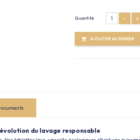
Quantité
AJOUTER AU PANIER

ocuments
révolution du lavage responsable
e. Nos tablettes lave-vaisselle écologiques allient une puissa