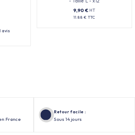
- Taille L - x12
9,90 €
HT
Prix
11.88 € TTC
1
avis
Retour facile :
en France
Sous 14 jours