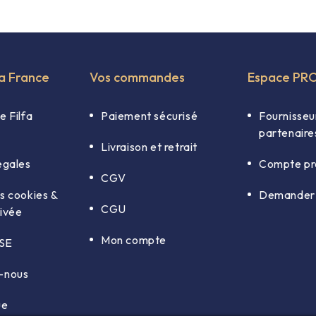
fa France
Vos commandes
Espace PR
e Filfa
Paiement sécurisé
Fournisseu
partenaire
Livraison et retrait
égales
Compte pr
CGV
s cookies &
Demander 
CGU
rivée
Mon compte
RSE
-nous
ue