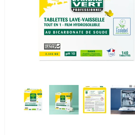
Alimentaire & jetable

Équipement cuisine pro

PROMOTION
Les nouveaux produits
Contactez-nous