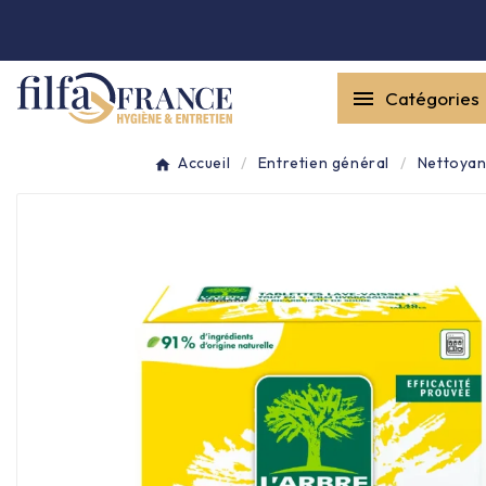


Catégories
Entretien général

Accueil
Entretien général
Nettoyan
Équipement & matériel

Collecte des déchets

Produit ouate

Produit d'accueil

Hygiène mains
