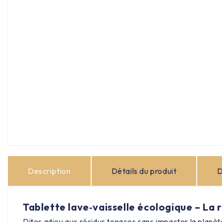
Description
Détails du produit
D
Tablette lave‑vaisselle écologique – La 
Dites adieu aux résidus tenaces sans impacter la planèt