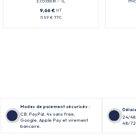
Ecolabel - 1L
mic
9,66 €
HT
Prix
11.59 € TTC
Modes de paiement sécurisés :
Délais
CB, PayPal, 4x sans frais,
24/48
Google, Apple Pay et virement
48/72
bancaire.