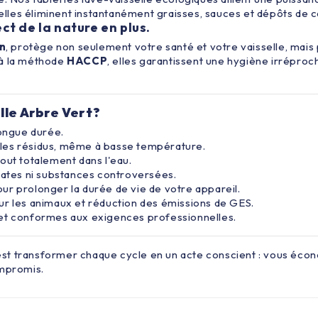
, elles éliminent instantanément graisses, sauces et dépôts de 
ect de la nature en plus.
n
, protège non seulement votre santé et votre vaisselle, mais
 à la méthode
HACCP
, elles garantissent une hygiène irrépro
lle Arbre Vert?
ongue durée.
 les résidus, même à basse température.
out totalement dans l'eau.
ates ni substances controversées.
ur prolonger la durée de vie de votre appareil.
sur les animaux et réduction des émissions de GES.
 et conformes aux exigences professionnelles.
’est transformer chaque cycle en un acte conscient : vous écon
ompromis.