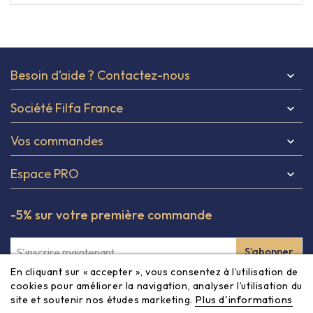
Besoin d’aide ? Contactez-nous

Société Filfa France

Vos commandes

Espace PRO

-5% sur votre première commande
En cliquant sur « accepter », vous consentez à l’utilisation de
Inscrivez-vous à notre newsletter et obtenez -5% à partir
cookies pour améliorer la navigation, analyser l’utilisation du
Plus d'informations
site et soutenir nos études marketing.
de 80€ sur votre première commande ! Vous pouvez vous