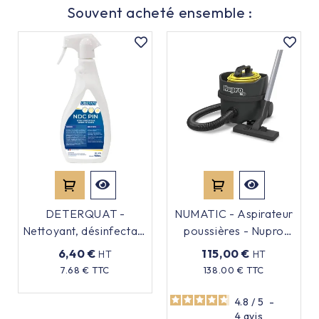
Souvent acheté ensemble :
DETERQUAT -
NUMATIC - Aspirateur
Nettoyant, désinfectant
poussières - Nupro
NDC - Parfum pin -
reflo NUV180
6,40 €
115,00 €
HT
HT
750ml
Prix
7.68 € TTC
138.00 € TTC
Prix
4.8
/
5
-
4
avis