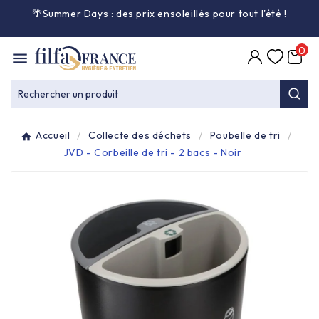
🌴Summer Days : des prix ensoleillés pour tout l'été
!

0

Entretien général

Rechercher un produit
Équipement & matériel

Accueil
Collecte des déchets
Poubelle de tri
Collecte des déchets

JVD - Corbeille de tri - 2 bacs - Noir
Produit ouate

Produit d'accueil

Hygiène mains

Alimentaire & jetable
