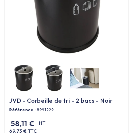
Équipement cuisine pro

PROMOTION
Les nouveaux produits
Contactez-nous
JVD - Corbeille de tri - 2 bacs - Noir
Référence :
8991229
58,11 €
HT
69.73 € TTC