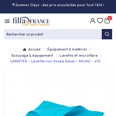
🌴Summer Days : des prix ensoleillés pour tout l'été
!

0

Entretien général

Rechercher un produit
Équipement & matériel

Accueil
Équipement & matériel
Collecte des déchets

Essuyage & équipement
Lavette et microfibre
LAMATEX - Lavette non tissée bleue - 40x40 - x10
Produit ouate

Produit d'accueil

Hygiène mains

Alimentaire & jetable
