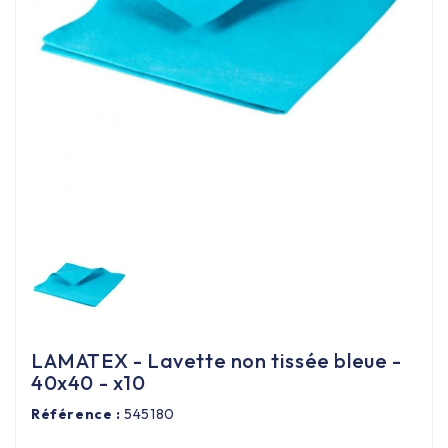
Équipement cuisine pro

PROMOTION
Les nouveaux produits
Contactez-nous
LAMATEX - Lavette non tissée bleue -
40x40 - x10
Référence :
545180