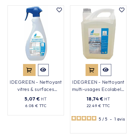
IDEGREEN - Nettoyant
IDEGREEN - Nettoyant
vitres & surfaces
multi-usages Ecolabel -
Ecolabel - 750ml
5L
5,07 €
18,74 €
HT
HT
Prix
6.08 € TTC
22.49 € TTC
Prix
5
/
5
-
1
avis