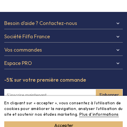
Besoin d’aide ? Contactez-nous

Société Filfa France

Vos commandes

Espace PRO

-5% sur votre première commande
En cliquant sur « accepter », vous consentez à l’utilisation de
Inscrivez-vous à notre newsletter et obtenez -5% à partir
cookies pour améliorer la navigation, analyser l’utilisation du
Plus d'informations
site et soutenir nos études marketing.
de 80€ sur votre première commande ! Vous pouvez vous
désinscrire à tout moment via les informations de contact
Accepter