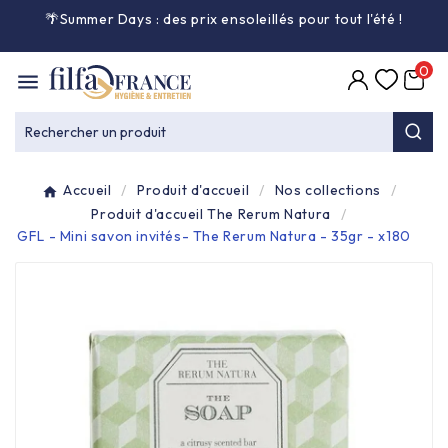
🌴Summer Days : des prix ensoleillés pour tout l'été
!

0

Entretien général

Rechercher un produit
Équipement & matériel

Accueil
Produit d'accueil
Nos collections
Collecte des déchets

Produit d'accueil The Rerum Natura
GFL - Mini savon invités- The Rerum Natura - 35gr - x180
Produit ouate

Produit d'accueil

Hygiène mains

Alimentaire & jetable
