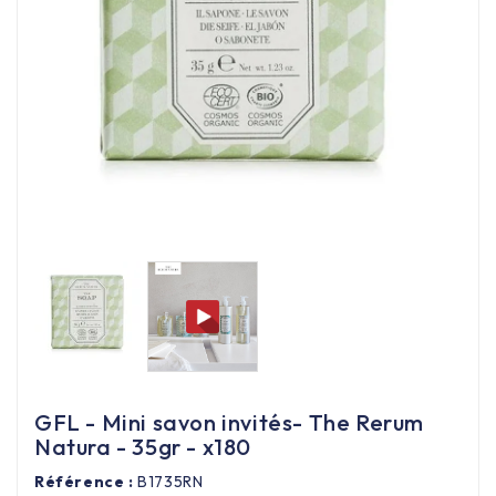
Équipement cuisine pro

PROMOTION
Les nouveaux produits
Contactez-nous
GFL - Mini savon invités- The Rerum
Natura - 35gr - x180
Référence :
B1735RN