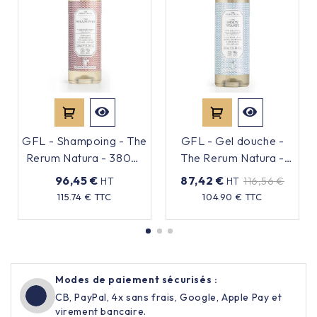
GFL - Shampoing - The
GFL - Gel douche -
Rerum Natura - 380ml
The Rerum Natura -
- x18 - Non
380ml - x18 - Non
96,45 €
87,42 €
HT
HT
116,56 €
rechargeable
rechargeable
Prix
Prix
Prix
115.74 € TTC
104.90 € TTC
de
base
Modes de paiement sécurisés :
CB, PayPal, 4x sans frais, Google, Apple Pay et
virement bancaire.