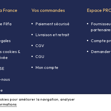
fa France
Vos commandes
Espace PR
e Filfa
Paiement sécurisé
Fournisseu
partenaire
Livraison et retrait
égales
Compte pr
CGV
s cookies &
Demander 
CGU
rivée
Mon compte
RSE
-nous
ue
cookies pour améliorer la navigation, analyser
formations