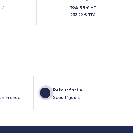
194,35 €
6 €
HT
Prix
233.22 € TTC
Retour facile :
en France
Sous 14 jours