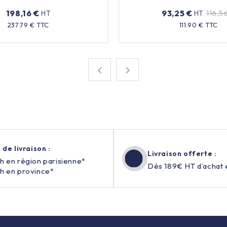
rechargeable
Rechargeable
198,16 €
93,25 €
HT
HT
116,5
Prix
Prix
Prix
237.79 € TTC
111.90 € TTC
de
base


 de livraison :
Livraison offerte :
h en région parisienne*
Dès 189€ HT d’achat 
h en province*