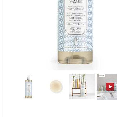
Alimentaire & jetable

Équipement cuisine pro

PROMOTION
Les nouveaux produits
Contactez-nous