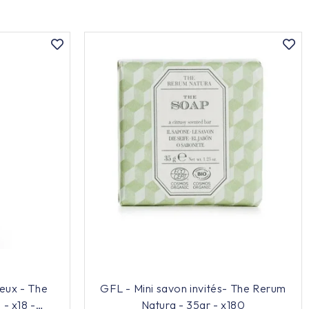
eux - The
GFL - Mini savon invités- The Rerum
- x18 -
Natura - 35gr - x180