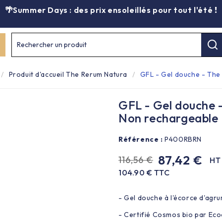
🌴Summer Days : des prix ensoleillés pour tout l'été
!
Rechercher un produit
Produit d'accueil The Rerum Natura
GFL - Gel douche - The
GFL - Gel douche -
Non rechargeable
Référence :
P400RBRN
87,42 €
116,56 €
HT
104.90 € TTC
- Gel douche à l'écorce d'agr
- Certifié Cosmos bio par Ecoce