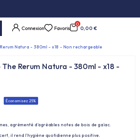
0
Connexion
Favoris
0,00 €
 Rerum Natura - 380ml - x18 - Non rechargeable
 The Rerum Natura - 380ml - x18 -
Économisez 25%
umes, agrémenté d'agréables notes de bois de gaïac.
rt, il rend l'hygiène quotidienne plus positive.