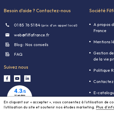
Besoin d’aide ? Contactez-nous
Société Fil
A propos d
01 85 76 51 84
(prix d'un appel local)
France
web@filfafrance.fr

Mentions l
Blog : Nos conseils​
Gestion de
FAQ​
de la vie p
Suivez nous
Politique 
Contactez
E-catalog
En cliquant sur « accepter », vous consentez à l’utilisation de 
Plus d'in
l’utilisation du site et soutenir nos études marketing.