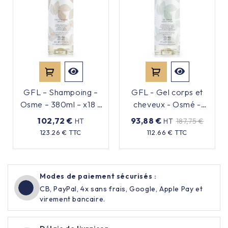
GFL – Shampoing –
GFL - Gel corps et
Osme – 380ml – x18 –
cheveux - Osmé -
Rechargeable
380ml - x18 -
102,72 €
93,88 €
HT
HT
187,75 €
Rechargeable
Prix
Prix
Prix
123.26 € TTC
112.66 € TTC
de
base
Modes de paiement sécurisés :
CB, PayPal, 4x sans frais, Google, Apple Pay et
virement bancaire.