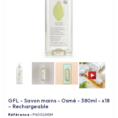
Équipement cuisine pro

PROMOTION
Les nouveaux produits
Contactez-nous
GFL - Savon mains - Osmé - 380ml - x18
– Rechargeable
Référence :
P400LMSM