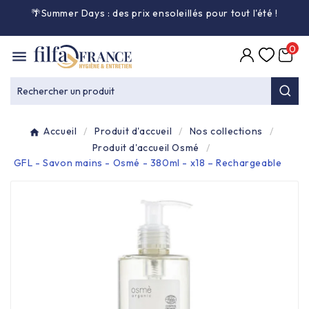
🌴Summer Days : des prix ensoleillés pour tout l'été
!

0

Entretien général

Rechercher un produit
Équipement & matériel

Accueil
Produit d'accueil
Nos collections
Collecte des déchets

Produit d'accueil Osmé
GFL - Savon mains - Osmé - 380ml - x18 – Rechargeable
Produit ouate

Produit d'accueil

Hygiène mains

Alimentaire & jetable
