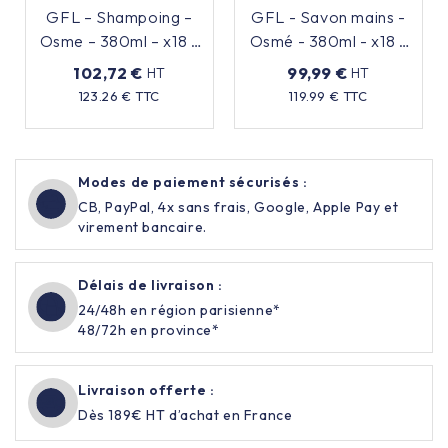
GFL – Shampoing –
GFL - Savon mains -
Osme – 380ml – x18 –
Osmé - 380ml - x18 –
Rechargeable
Rechargeable
102,72 €
99,99 €
HT
HT
Prix
Prix
123.26 € TTC
119.99 € TTC
Modes de paiement sécurisés :
CB, PayPal, 4x sans frais, Google, Apple Pay et
virement bancaire.
Délais de livraison :
24/48h en région parisienne*
48/72h en province*
Livraison offerte :
Dès 189€ HT d’achat en France