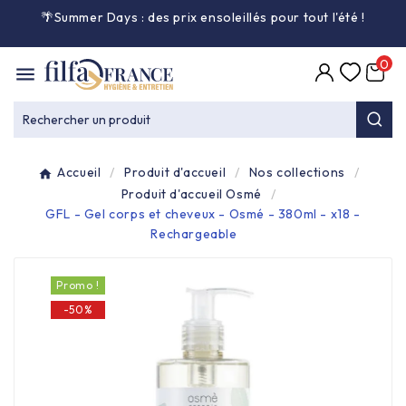
🌴Summer Days : des prix ensoleillés pour tout l'été
!

0

Entretien général

Rechercher un produit
Équipement & matériel

Accueil
Produit d'accueil
Nos collections
Collecte des déchets

Produit d'accueil Osmé
GFL - Gel corps et cheveux - Osmé - 380ml - x18 -
Rechargeable
Produit ouate

Promo !
Produit d'accueil

-50%
Hygiène mains

Alimentaire & jetable
