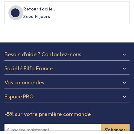
Retour facile :
Sous 14 jours
Besoin d’aide ? Contactez-nous

Société Filfa France

Vos commandes

Espace PRO

-5% sur votre première commande