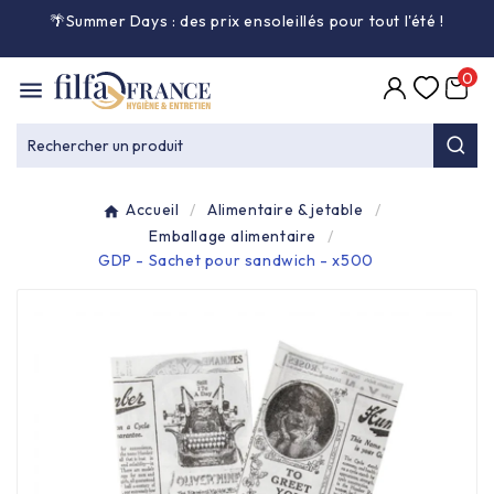
🌴Summer Days : des prix ensoleillés pour tout l'été
!

0

Entretien général

Rechercher un produit
Équipement & matériel

Accueil
Alimentaire & jetable
Collecte des déchets

Emballage alimentaire
GDP - Sachet pour sandwich - x500
Produit ouate

Produit d'accueil

Hygiène mains

Alimentaire & jetable
