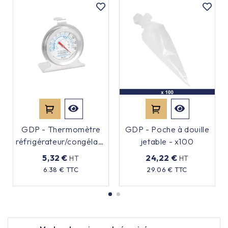
GDP - Thermomètre
GDP - Poche à douille
réfrigérateur/congélateur
jetable - x100
à cadran
5,32 €
24,22 €
HT
HT
Prix
Prix
6.38 € TTC
29.06 € TTC