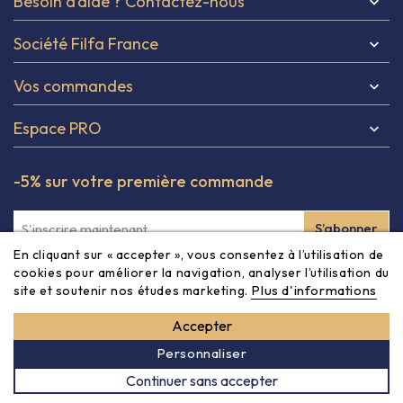
Besoin d’aide ? Contactez-nous

Société Filfa France

Vos commandes

Espace PRO

-5% sur votre première commande
En cliquant sur « accepter », vous consentez à l’utilisation de
Inscrivez-vous à notre newsletter et obtenez -5% à partir
cookies pour améliorer la navigation, analyser l’utilisation du
Plus d'informations
site et soutenir nos études marketing.
de 80€ sur votre première commande ! Vous pouvez vous
désinscrire à tout moment via les informations de contact
Accepter
dans les CGV du site.
Personnaliser
Continuer sans accepter