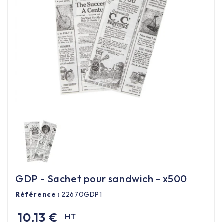
Équipement cuisine pro

PROMOTION
Les nouveaux produits
Contactez-nous
GDP - Sachet pour sandwich - x500
Référence :
22670GDP1
10,13 €
HT