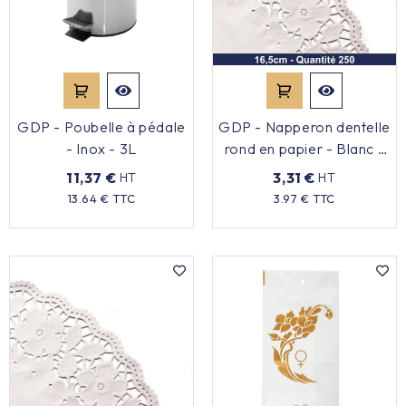
GDP - Poubelle à pédale
GDP - Napperon dentelle
- Inox - 3L
rond en papier - Blanc -
16.5cm - x250
11,37 €
3,31 €
HT
HT
Prix
Prix
13.64 € TTC
3.97 € TTC