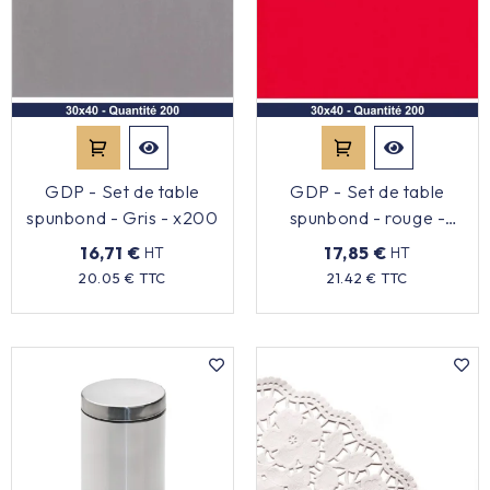
GDP - Set de table
GDP - Set de table
spunbond - Gris - x200
spunbond - rouge -
30x40 - x200
16,71 €
17,85 €
HT
HT
Prix
Prix
20.05 € TTC
21.42 € TTC