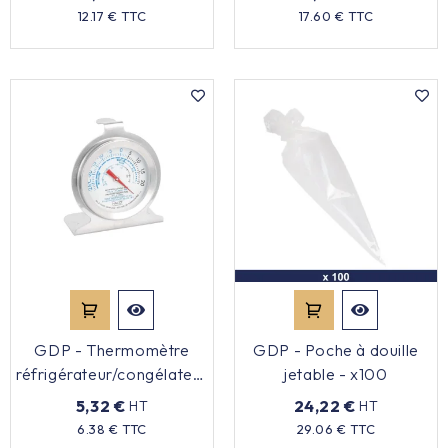
Prix
Prix
12.17 € TTC
17.60 € TTC
GDP - Thermomètre
GDP - Poche à douille
réfrigérateur/congélateur
jetable - x100
à cadran
5,32 €
24,22 €
HT
HT
Prix
Prix
6.38 € TTC
29.06 € TTC