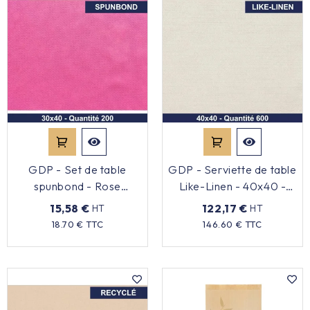
GDP - Set de table
GDP - Serviette de table
spunbond - Rose
Like-Linen - 40x40 -
framboise - 30x40 -
Crème - x600
15,58 €
122,17 €
HT
HT
x200
Prix
Prix
18.70 € TTC
146.60 € TTC