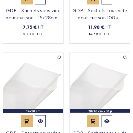
GDP - Sachets sous vide
GDP - Sachets sous vide
pour cuisson - 15x28cm -
pour cuisson 100µ -
x100
20x30cm - x100
7,75 €
11,98 €
HT
HT
Prix
Prix
9.30 € TTC
14.38 € TTC
GDP - Sachets sous vide
GDP - Sachets sous vide