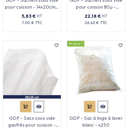
pour cuisson - 14x20cm -
pour cuisson 80µ -
x100
30x40cm - x100
5,83 €
22,18 €
HT
HT
Prix
Prix
7.00 € TTC
26.62 € TTC
Promo !
GDP - Sacs sous vide
GDP - Sac à linge à laver
gaufrés pour cuisson -
blanc - x250