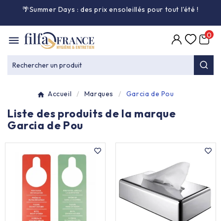
🌴Summer Days : des prix ensoleillés pour tout l'été
!

0

Entretien général

Rechercher un produit
Équipement & matériel

Accueil
Marques
Garcia de Pou
Collecte des déchets

Liste des produits de la marque
Garcia de Pou
Produit ouate

Produit d'accueil

Hygiène mains

Alimentaire & jetable
