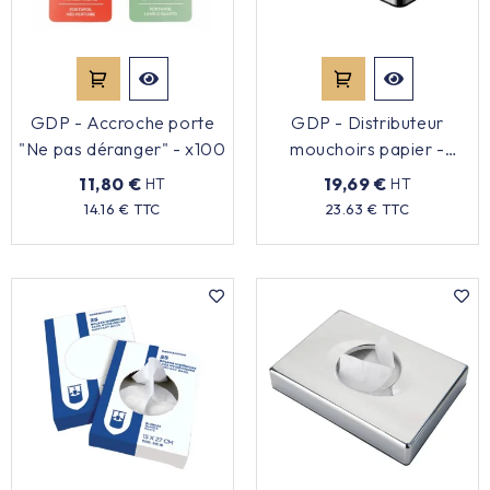
Équipement cuisine pro

PROMOTION
GDP - Accroche porte
GDP - Distributeur
"Ne pas déranger" - x100
mouchoirs papier -
Les nouveaux produits
Chromé
11,80 €
19,69 €
HT
HT
Prix
Prix
14.16 € TTC
23.63 € TTC
Contactez-nous