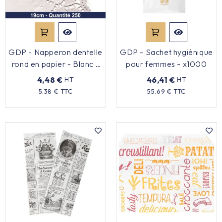
GDP - Napperon dentelle
GDP - Sachet hygiénique
rond en papier - Blanc -
pour femmes - x1000
19cm - x250
4,48 €
46,41 €
HT
HT
Prix
Prix
5.38 € TTC
55.69 € TTC