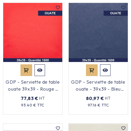
GDP - Serviette de table
GDP - Serviette de table
ouate 39x39 - Rouge -
ouate - 39x39 - Bleu
x1600
marine - x1600
77,83 €
80,97 €
HT
HT
Prix
Prix
93.40 € TTC
97.16 € TTC