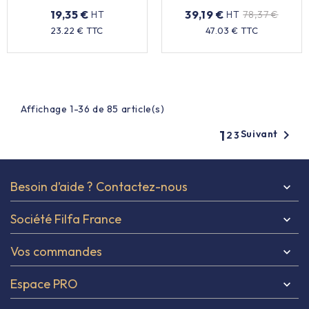
20x30cm - x100
19,35 €
39,19 €
HT
HT
78,37 €
Prix
Prix
Prix
23.22 € TTC
47.03 € TTC
de
base
Affichage 1-36 de 85 article(s)
1

Suivant
2
3
Besoin d’aide ? Contactez-nous

Société Filfa France

Vos commandes

Espace PRO
