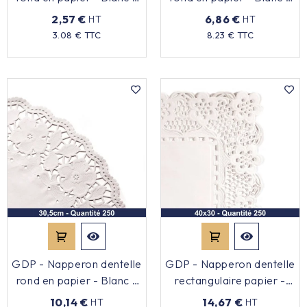
14cm - x250
24cm - x250
2,57 €
6,86 €
HT
HT
Prix
Prix
3.08 € TTC
8.23 € TTC
GDP - Napperon dentelle
GDP - Napperon dentelle
rond en papier - Blanc -
rectangulaire papier -
31cm - x250
Blanc - 40x30cm - x250
10,14 €
14,67 €
HT
HT