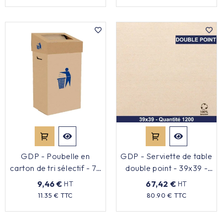
GDP - Poubelle en
GDP - Serviette de table
carton de tri sélectif - 75
double point - 39x39 -
L
Naturelle recyclée -
9,46 €
67,42 €
HT
HT
x1200
Prix
Prix
11.35 € TTC
80.90 € TTC