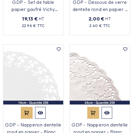
GDP - Set de table
GDP - Dessous de verre
papier gaufré Vichy
dentelle rond en papier -
rouge et blanc - 31x43cm
Blanc - 11,5cm - x250
19,13 €
2,00 €
HT
HT
- x500
Prix
Prix
22.96 € TTC
2.40 € TTC
GDP - Napperon dentelle
GDP - Napperon dentelle
rond en papier - Blanc -
rond en papier - Blanc -