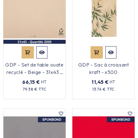
GDP - Set de table ouate
GDP - Sac à croissant
recyclé - Beige - 31x43 -
kraft - x500
x2000
66,15 €
11,45 €
HT
HT
Prix
Prix
79.38 € TTC
13.74 € TTC