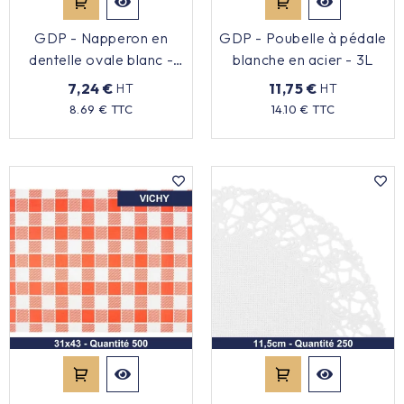
GDP - Napperon en
GDP - Poubelle à pédale
dentelle ovale blanc -
blanche en acier - 3L
27x18cm - x250
7,24 €
11,75 €
HT
HT
Prix
Prix
8.69 € TTC
14.10 € TTC