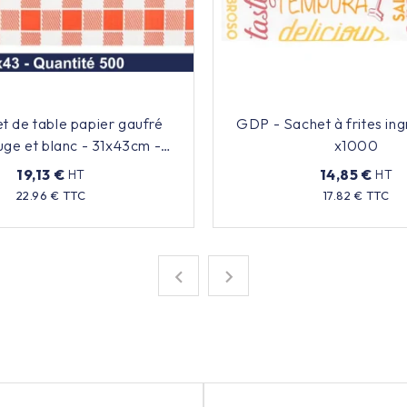
t de table papier gaufré
GDP - Sachet à frites ing
uge et blanc - 31x43cm -
x1000
x500
19,13 €
14,85 €
HT
HT
Prix
Prix
22.96 € TTC
17.82 € TTC

