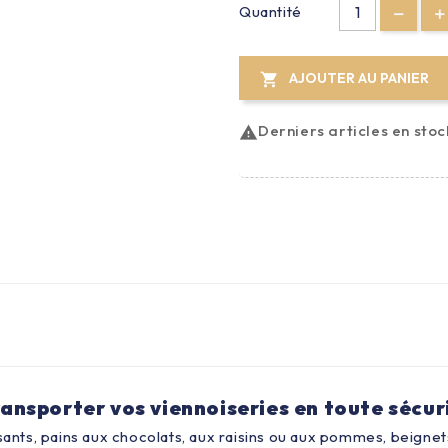
Quantité
AJOUTER AU PANIER

Derniers articles en stoc

transporter vos viennoiseries en toute sécur
sants, pains aux chocolats, aux raisins ou aux pommes, beignets