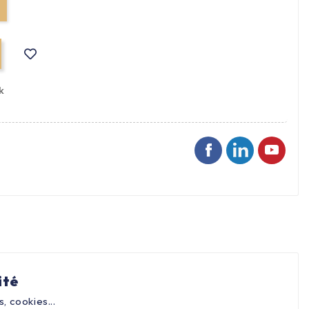
k
ité
, cookies...