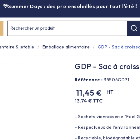
🌴Summer Days : des prix ensoleillés pour tout l'été
!
Rechercher un produit
entaire & jetable
Emballage alimentaire
GDP - Sac à croiss
GDP - Sac à croiss
Référence :
35506GDP1
11,45 €
HT
13.74 € TTC
- Sachets viennoiserie "Feel G
- Respectueux de l'environneme
- Recyclable, biodégradable e