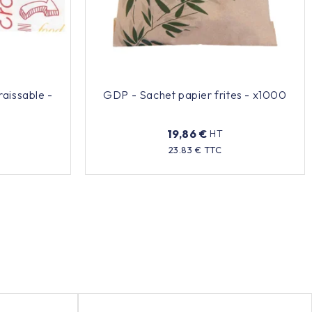
raissable -
GDP - Sachet papier frites - x1000
19,86 €
HT
Prix
23.83 € TTC