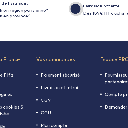
 de livraison :
Livraison offerte :
h en région parisienne*
Dès 189€ HT d’achat 
h en province*
fa France
Vos commandes
Espace PR
e Filfa
Paiement sécurisé
Fournisseu
partenaire
Livraison et retrait
égales
Compte pr
CGV
s cookies &
Demander 
CGU
rivée
Mon compte
RSE