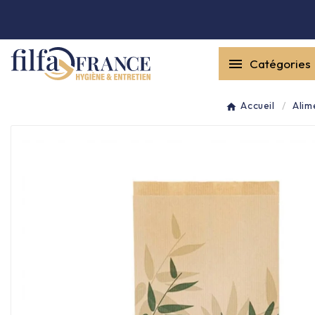


Catégories
Entretien général

Accueil
Alim
Équipement & matériel

Collecte des déchets

Produit ouate

Produit d'accueil

Hygiène mains
