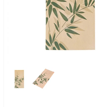
Alimentaire & jetable

Équipement cuisine pro

PROMOTION
Les nouveaux produits
Contactez-nous