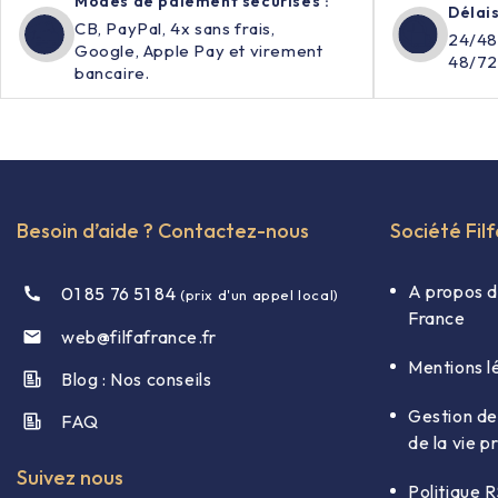
Modes de paiement sécurisés :
Délais
CB, PayPal, 4x sans frais,
24/48
Google, Apple Pay et virement
48/72
bancaire.
Besoin d’aide ? Contactez-nous
Société Fil
A propos d
01 85 76 51 84
(prix d'un appel local)
France
web@filfafrance.fr

Mentions l
Blog : Nos conseils​
Gestion de
FAQ​
de la vie p
Suivez nous
Politique 