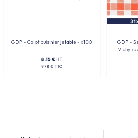
GDP - Calot cuisinier jetable - x100
GDP - Se
Vichy ro
8,15 €
HT
Prix
9.78 € TTC