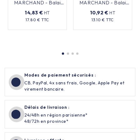
MARCHAND - Balai
MARCHAND - Balai
lave-pont - 30 cm
frottoir alimentaire
14,83 €
10,92 €
HT
HT
HACCP - 30cm
Prix
Prix
17.80 € TTC
13.10 € TTC
Modes de paiement sécurisés :
CB, PayPal, 4x sans frais, Google, Apple Pay et
virement bancaire.
Délais de livraison :
24/48h en région parisienne*
48/72h en province*