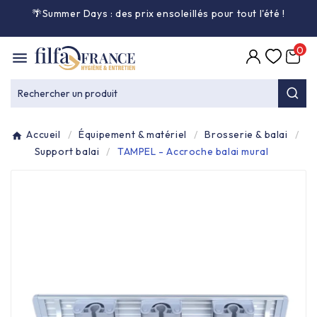
🌴Summer Days : des prix ensoleillés pour tout l'été
!

0

Entretien général

Rechercher un produit
Équipement & matériel

Accueil
Équipement & matériel
Brosserie & balai
Collecte des déchets

Support balai
TAMPEL - Accroche balai mural
Produit ouate

Produit d'accueil

Hygiène mains

Alimentaire & jetable
