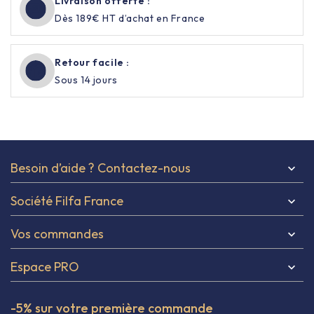
Livraison offerte :
Dès 189€ HT d’achat en France
Retour facile :
Sous 14 jours
Besoin d’aide ? Contactez-nous

Société Filfa France

Vos commandes

Espace PRO

-5% sur votre première commande