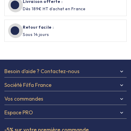
Livraison offerte :
Dès 189€ HT d’achat en France
Retour facile :
Sous 14 jours
Besoin d’aide ? Contactez-nous

Société Filfa France

Vos commandes

Espace PRO

-5% sur votre première commande