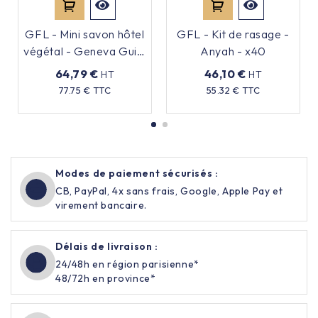
GFL - Mini savon hôtel
GFL - Kit de rasage -
végétal - Geneva Guild
Anyah - x40
- 20g - x250
64,79 €
46,10 €
HT
HT
Prix
Prix
77.75 € TTC
55.32 € TTC
Modes de paiement sécurisés :
CB, PayPal, 4x sans frais, Google, Apple Pay et
virement bancaire.
Délais de livraison :
24/48h en région parisienne*
48/72h en province*