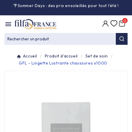
🌴Summer Days : des prix ensoleillés pour tout l'été
!

0

Entretien général

Rechercher un produit
Équipement & matériel

Accueil
Produit d'accueil
Set de soin
Collecte des déchets

GFL - Lingette Lustrante chaussures x1000
Produit ouate

Produit d'accueil

Hygiène mains

Alimentaire & jetable
