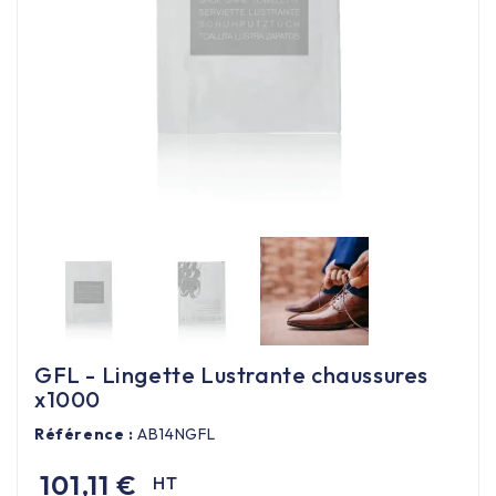
Équipement cuisine pro

PROMOTION
Les nouveaux produits
Contactez-nous
GFL - Lingette Lustrante chaussures
x1000
Référence :
AB14NGFL
101,11 €
HT