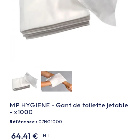
Équipement cuisine pro

PROMOTION
Les nouveaux produits
Contactez-nous
MP HYGIENE - Gant de toilette jetable
- x1000
Référence :
07HG1000
64,41 €
HT