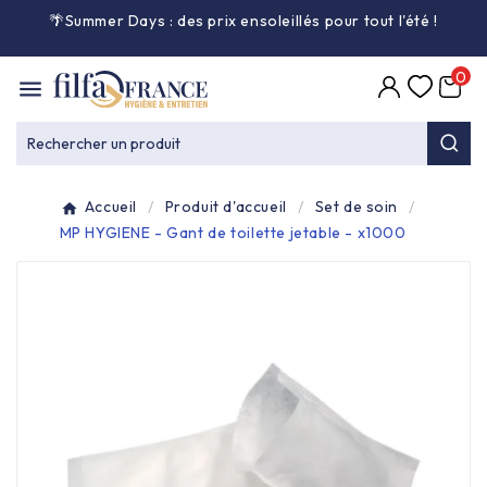
🌴Summer Days : des prix ensoleillés pour tout l'été
!

0

Entretien général

Rechercher un produit
Équipement & matériel

Accueil
Produit d'accueil
Set de soin
Collecte des déchets

MP HYGIENE - Gant de toilette jetable - x1000
Produit ouate

Produit d'accueil

Hygiène mains

Alimentaire & jetable
