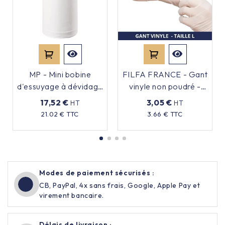
MP - Mini bobine
FILFA FRANCE - Gant
d'essuyage à dévidage
vinyle non poudré -
central - 2 plis - x9
Transparent - Taille L -
17,52 €
3,05 €
HT
HT
x100
Prix
Prix
21.02 € TTC
3.66 € TTC
Modes de paiement sécurisés :
CB, PayPal, 4x sans frais, Google, Apple Pay et
virement bancaire.
Délais de livraison :