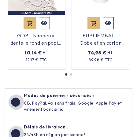
GDP - Napperon
PUBLIEMBAL -
dentelle rond en papier
Gobelet en carton
- Blanc - 31cm - x250
emballé
10,14 €
74,98 €
HT
HT
individuellement - 20cl
Prix
Prix
12.17 € TTC
89.98 € TTC
x1000
Modes de paiement sécurisés :
CB, PayPal, 4x sans frais, Google, Apple Pay et
virement bancaire.
Délais de livraison :
24/48h en région parisienne*