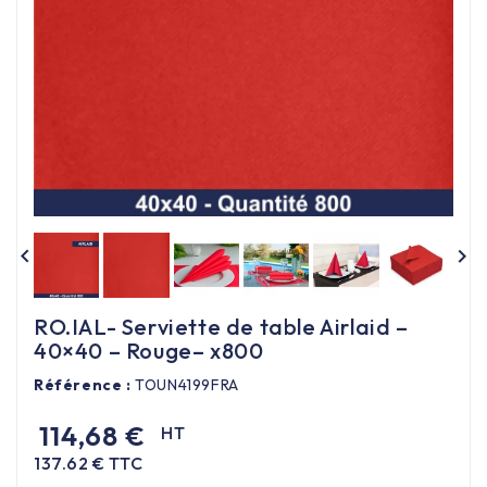
Équipement cuisine pro

PROMOTION
Les nouveaux produits
Contactez-nous


RO.IAL- Serviette de table Airlaid –
40×40 – Rouge– x800
Référence :
TOUN4199FRA
114,68 €
HT
137.62 € TTC