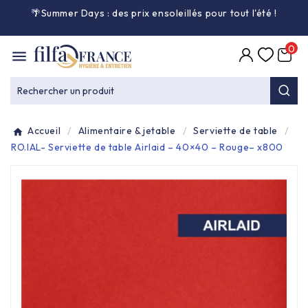
🌴Summer Days : des prix ensoleillés pour tout l'été
!

0

Entretien général

Rechercher un produit
Équipement & matériel

Accueil
Alimentaire & jetable
Serviette de table
Collecte des déchets

RO.IAL- Serviette de table Airlaid – 40×40 – Rouge– x800
Produit ouate

Produit d'accueil

Hygiène mains

Alimentaire & jetable
