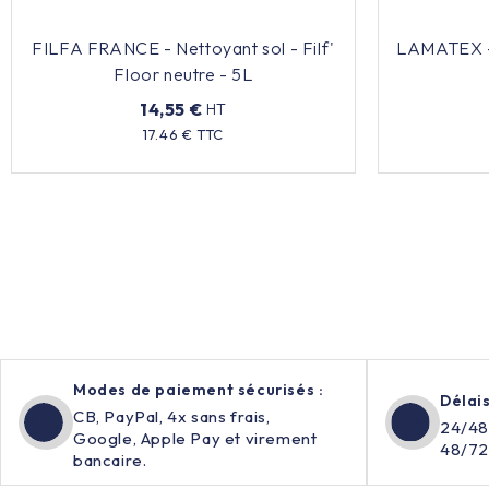
FILFA FRANCE - Nettoyant sol - Filf'
LAMATEX - 
Floor neutre - 5L
14,55 €
HT
Prix
17.46 € TTC
Modes de paiement sécurisés :
Délais
CB, PayPal, 4x sans frais,
24/48
Google, Apple Pay et virement
48/72
bancaire.