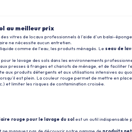
l au meilleur prix
es vitres de locaux professionnels à l'aide d'un balai-éponge,
laire ne nécessite aucun entretien.
 liquide comme de l'eau, les produits ménagés. Le
seau de lav
 pour le lavage des sols dans les environnements profession
ux presses à franges et chariots de ménage, et de faciliter l’
te aux produits détergents et aux utilisations intensives au q
orsqu’il est plein. La couleur rouge permet de mettre en plac
c.) et limiter les risques de contamination croisée.
aire rouge pour le lavage du sol
est un outil indispensable 
 Et ne manquez pas de découvrir notre gamme de
produits net