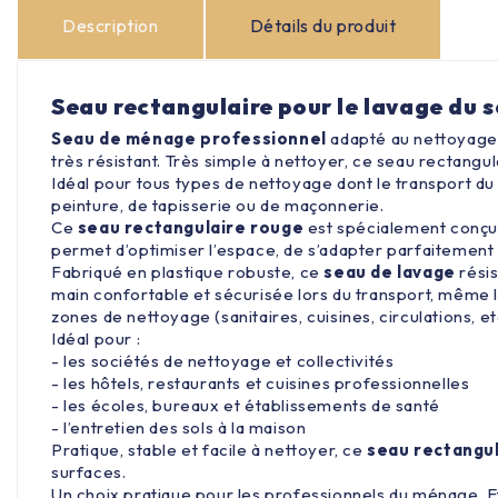
Description
Détails du produit
Seau rectangulaire pour le lavage du so
Seau de ménage professionnel
adapté au nettoyage d
très résistant. Très simple à nettoyer, ce seau rectangu
Idéal pour tous types de nettoyage dont le transport du
peinture, de tapisserie ou de maçonnerie.
Ce
seau rectangulaire rouge
est spécialement conçu
permet d’optimiser l’espace, de s’adapter parfaitement a
Fabriqué en plastique robuste, ce
seau de lavage
résis
main confortable et sécurisée lors du transport, même l
zones de nettoyage (sanitaires, cuisines, circulations, et
Idéal pour :
- les sociétés de nettoyage et collectivités
- les hôtels, restaurants et cuisines professionnelles
- les écoles, bureaux et établissements de santé
- l’entretien des sols à la maison
Pratique, stable et facile à nettoyer, ce
seau rectangul
surfaces.
Un choix pratique pour les professionnels du ménage.