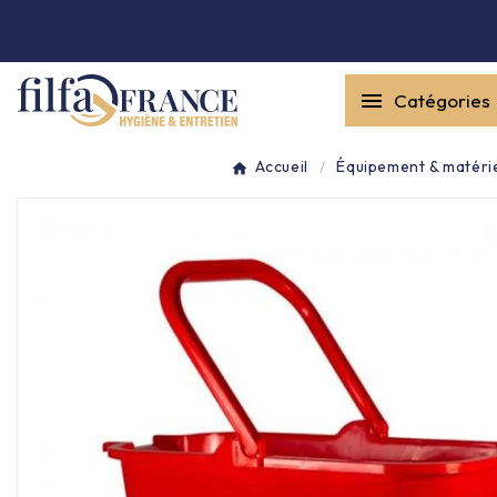


Catégories
Entretien général

Accueil
Équipement & matéri
Équipement & matériel

Collecte des déchets

Produit ouate

Produit d'accueil

Hygiène mains
