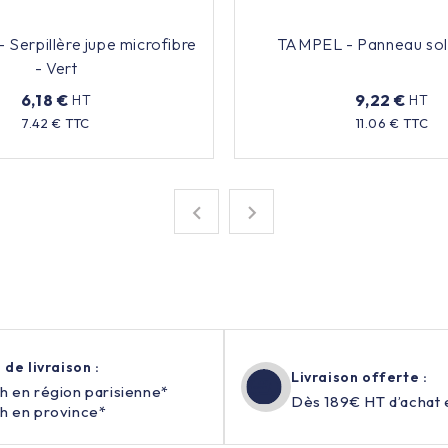
Serpillère jupe microfibre
TAMPEL - Panneau sol 
- Vert
6,18 €
9,22 €
HT
HT
Prix
Prix
7.42 € TTC
11.06 € TTC


 de livraison :
Livraison offerte :
h en région parisienne*
Dès 189€ HT d’achat 
h en province*