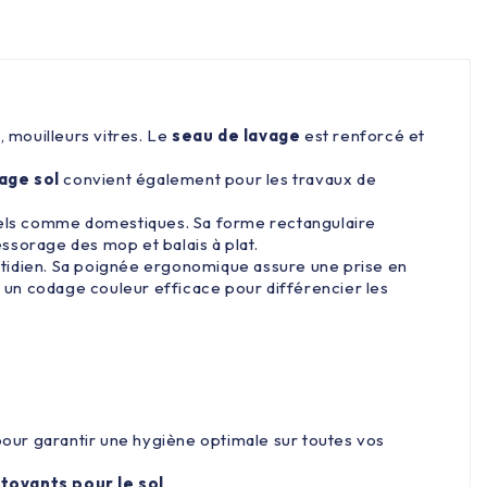
 mouilleurs vitres. Le
seau de lavage
est renforcé et
age sol
convient également pour les travaux de
nels comme domestiques. Sa forme rectangulaire
essorage des mop et balais à plat.
uotidien. Sa poignée ergonomique assure une prise en
e un codage couleur efficace pour différencier les
pour garantir une hygiène optimale sur toutes vos
toyants pour le sol
.