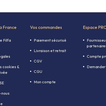
fa France
Vos commandes
Espace PR
e Filfa
Paiement sécurisé
Fournisseu
partenaire
Livraison et retrait
égales
Compte pr
CGV
s cookies &
Demander 
CGU
rivée
Mon compte
RSE
-nous
ue