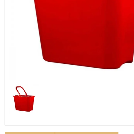
Alimentaire & jetable

Équipement cuisine pro

PROMOTION
Les nouveaux produits
Contactez-nous