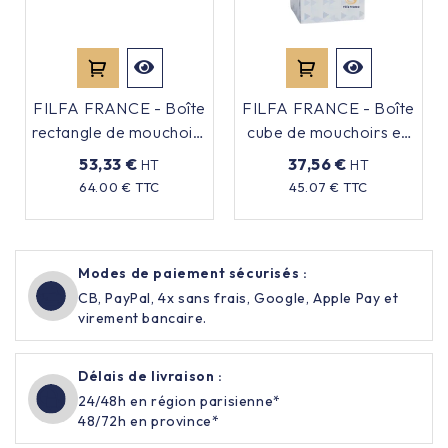
FILFA FRANCE - Boîte
FILFA FRANCE - Boîte
rectangle de mouchoirs
cube de mouchoirs en
en papier x40
papier - x24
53,33 €
37,56 €
HT
HT
Prix
Prix
64.00 € TTC
45.07 € TTC
Modes de paiement sécurisés :
CB, PayPal, 4x sans frais, Google, Apple Pay et
virement bancaire.
Délais de livraison :
24/48h en région parisienne*
48/72h en province*