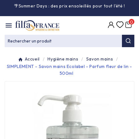
🌴Summer Days : des prix ensoleillés pour tout l'été
!

0

Entretien général

Rechercher un produit
Équipement & matériel

Accueil
Hygiène mains
Savon mains
Collecte des déchets

SIMPLEMENT - Savon mains Ecolabel - Parfum fleur de lin -
500ml
Produit ouate

Produit d'accueil

Hygiène mains

Alimentaire & jetable
