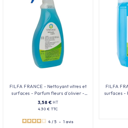
FILFA FRANCE - Nettoyant vitres et
FILFA FRA
surfaces - Parfum fleurs d'olivier -
surfaces - 
750ml
3,58 €
HT
4.30 € TTC
Prix
4
/
5
-
1
avis