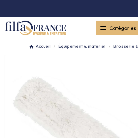


Catégories
Entretien général

Accueil
Équipement & matériel
Brosserie &
Équipement & matériel

Collecte des déchets

Produit ouate

Produit d'accueil

Hygiène mains
