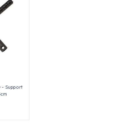
- Support
35cm