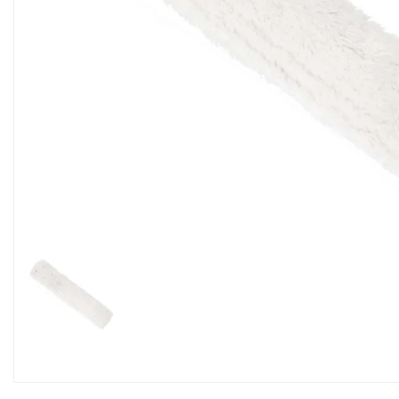
Alimentaire & jetable

Équipement cuisine pro

PROMOTION
Les nouveaux produits
Contactez-nous