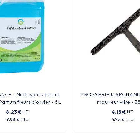
NCE - Nettoyant vitres et
BROSSERIE MARCHAND 
Parfum fleurs d'olivier - 5L
mouilleur vitre - 
8,23 €
4,15 €
HT
HT
Prix
Prix
9.88 € TTC
4.98 € TTC