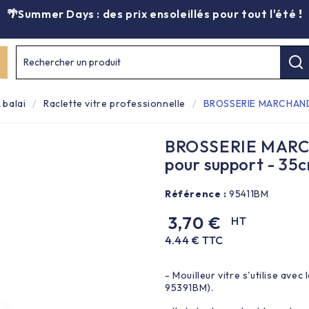
🌴Summer Days : des prix ensoleillés pour tout l'été
!
Rechercher un produit
 balai
Raclette vitre professionnelle
BROSSERIE MARCHAND -
BROSSERIE MARCHA
pour support - 35
Référence :
95411BM
3,70 €
HT
4.44 € TTC
- Mouilleur vitre s'utilise ave
95391BM).