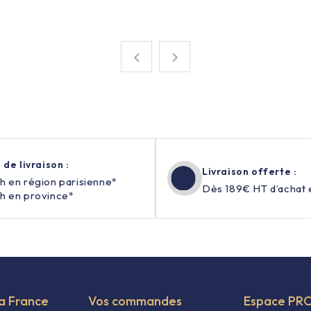


 de livraison :
Livraison offerte :
h en région parisienne*
Dès 189€ HT d’achat 
h en province*
fa France
Vos commandes
Espace PR