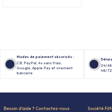
Modes de paiement sécurisés :
Délais
CB, PayPal, 4x sans frais,
24/48
Google, Apple Pay et virement
48/72
bancaire.
Besoin d’aide ? Contactez-nous
Société Fil