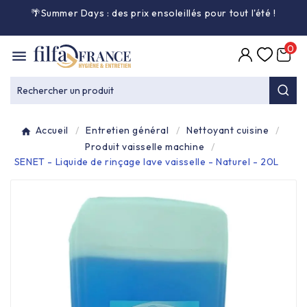
🌴Summer Days : des prix ensoleillés pour tout l'été
!

0

Entretien général

Rechercher un produit
Équipement & matériel

Accueil
Entretien général
Nettoyant cuisine
Collecte des déchets

Produit vaisselle machine
SENET - Liquide de rinçage lave vaisselle - Naturel - 20L
Produit ouate

Produit d'accueil

Hygiène mains

Alimentaire & jetable
