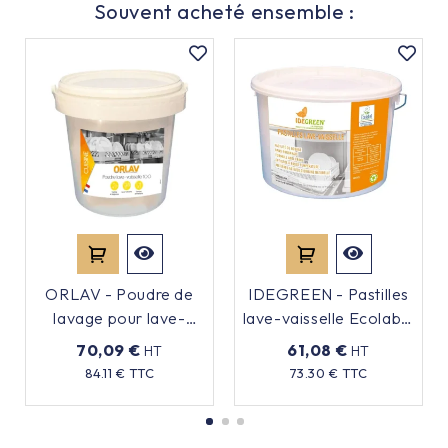
Souvent acheté ensemble :
ORLAV - Poudre de
IDEGREEN - Pastilles
lavage pour lave-
lave-vaisselle Ecolabel
vaisselle 100
- x125
70,09 €
61,08 €
HT
HT
Prix
Prix
84.11 € TTC
73.30 € TTC