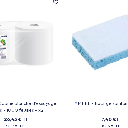
obine blanche d'essuyage
TAMPEL - Eponge sanitaire
is - 1000 feuilles - x2
26,43 €
7,40 €
HT
HT
Prix
Prix
31.72 € TTC
8.88 € TTC