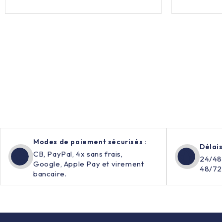
Modes de paiement sécurisés :
Délais
CB, PayPal, 4x sans frais,
24/48
Google, Apple Pay et virement
48/72
bancaire.