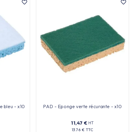
 bleu - x10
PAD - Eponge verte récurante - x10
11,47 €
HT
13.76 € TTC