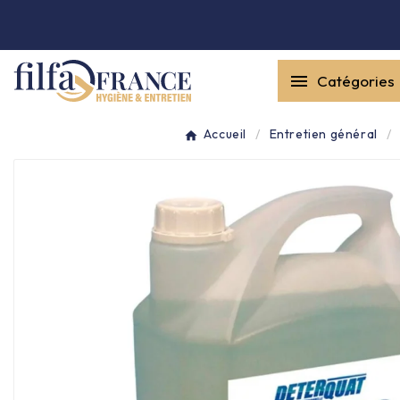


Catégories
Entretien général

Accueil
Entretien général
Équipement & matériel

Collecte des déchets

Produit ouate

Produit d'accueil

Hygiène mains
