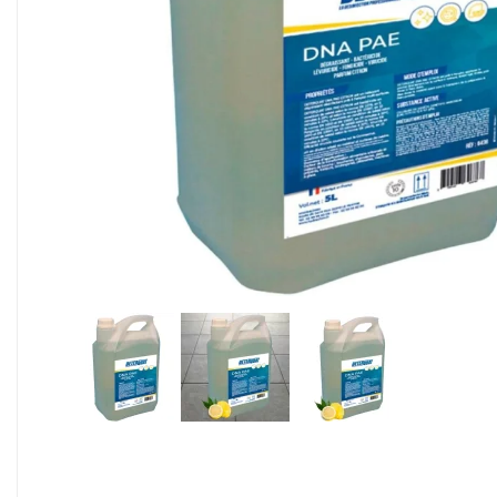
Alimentaire & jetable

Équipement cuisine pro

PROMOTION
Les nouveaux produits
Contactez-nous