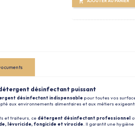
AJOUTER AU PANIER

ocuments
détergent désinfectant puissant
ergent désinfectant indispensable
pour toutes vos surfac
adapté aux environnements alimentaires et aux métiers exigeant
s et traiteurs, ce
détergent désinfectant professionnel
o
de, lévuricide, fongicide et virucide
. Il garantit une hygièn