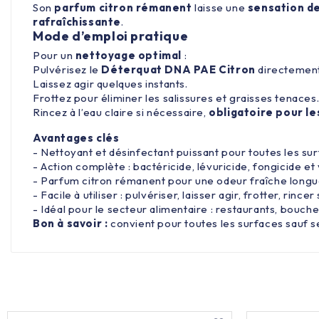
Son
parfum citron rémanent
laisse une
sensation de
rafraîchissante
.
Mode d’emploi pratique
Pour un
nettoyage optimal
:
Pulvérisez le
Déterquat DNA PAE Citron
directement 
Laissez agir quelques instants.
Frottez pour éliminer les salissures et graisses tenaces
Rincez à l’eau claire si nécessaire,
obligatoire pour le
Avantages clés
- Nettoyant et désinfectant puissant pour toutes les su
- Action complète : bactéricide, lévuricide, fongicide et
- Parfum citron rémanent pour une odeur fraîche long
- Facile à utiliser : pulvériser, laisser agir, frotter, rincer
- Idéal pour le secteur alimentaire : restaurants, bouche
Bon à savoir :
convient pour toutes les surfaces sauf sen