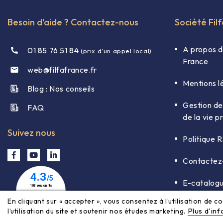
Besoin d’aide ? Contactez-nous
Société Fil
A propos d
01 85 76 51 84
(prix d'un appel local)
France
web@filfafrance.fr

Mentions l
Blog : Nos conseils​
Gestion de
FAQ​
de la vie p
Suivez nous
Politique 
Contactez
E-catalog
En cliquant sur « accepter », vous consentez à l’utilisation de 
Plus d'in
l’utilisation du site et soutenir nos études marketing.