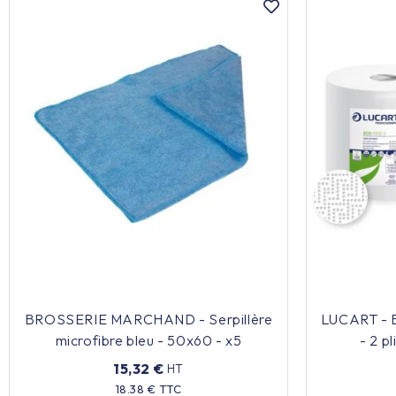
BROSSERIE MARCHAND - Serpillère
LUCART - B
microfibre bleu - 50x60 - x5
- 2 pl
15,32 €
HT
Prix
18.38 € TTC