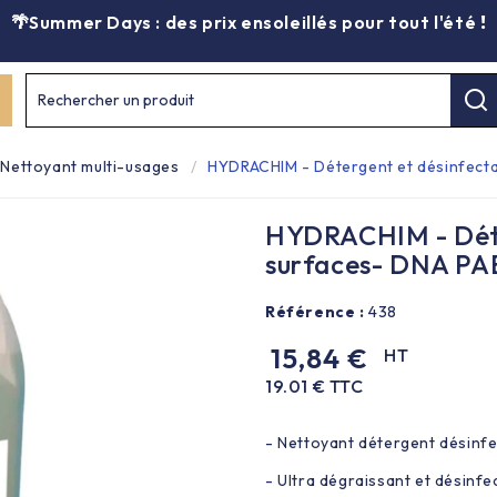
🌴Summer Days : des prix ensoleillés pour tout l'été
!
Rechercher un produit
Nettoyant multi-usages
HYDRACHIM - Détergent et désinfecta
HYDRACHIM - Déter
surfaces- DNA PAE
Référence :
438
15,84 €
HT
19.01 € TTC
- Nettoyant détergent désinfec
- Ultra dégraissant et désinfe