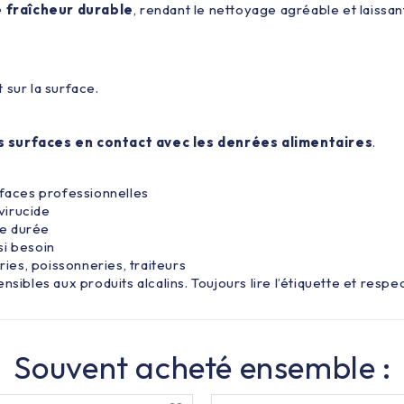
 fraîcheur durable
, rendant le nettoyage agréable et laiss
sur la surface.
.
s surfaces en contact avec les denrées alimentaires
.
rfaces professionnelles
 virucide
ue durée
 si besoin
ries, poissonneries, traiteurs
sibles aux produits alcalins. Toujours lire l’étiquette et respe
Souvent acheté ensemble :