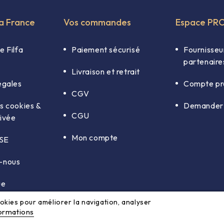
fa France
Vos commandes
Espace PR
e Filfa
Paiement sécurisé
Fournisseu
partenaire
Livraison et retrait
égales
Compte pr
CGV
s cookies &
Demander 
CGU
rivée
Mon compte
RSE
-nous
ue
cookies pour améliorer la navigation, analyser
formations