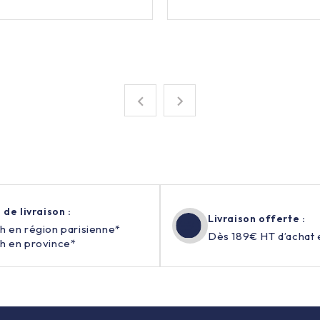


 de livraison :
Livraison offerte :
h en région parisienne*
Dès 189€ HT d’achat 
h en province*