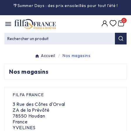
🌴Summer Days : des prix ensoleillés pour tout l'été
!

0

Entretien général

Rechercher un produit
Équipement & matériel

Accueil
Nos magasins
Collecte des déchets

Nos magasins
Produit ouate

FILFA FRANCE
Produit d'accueil

3 Rue des Côtes d'Orval
ZA de la Prévôté
Hygiène mains

78550 Houdan
France
YVELINES
Alimentaire & jetable
