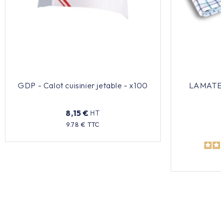
GDP - Calot cuisinier jetable - x100
LAMATEX 
8,15 €
HT
Prix
9.78 € TTC