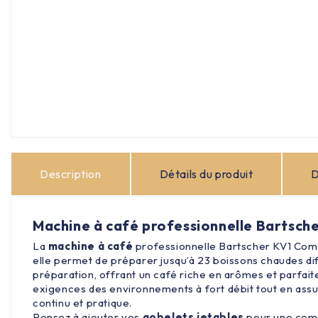
Description
Détails du produit
D
Machine à café professionnelle Bartsch
La
machine
à café
professionnelle Bartscher KV1 Comfo
elle permet de préparer jusqu’à 23 boissons chaudes dif
préparation, offrant un café riche en arômes et parfai
exigences des environnements à fort débit tout en assur
continu et pratique.
Pensez à ajouter vos
gobelets jetables
pour une com