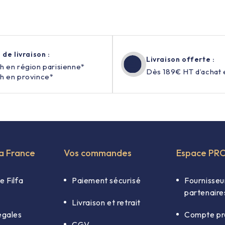
 de livraison :
Livraison offerte :
h en région parisienne*
Dès 189€ HT d’achat 
h en province*
fa France
Vos commandes
Espace PR
e Filfa
Paiement sécurisé
Fournisseu
partenaire
Livraison et retrait
égales
Compte pr
CGV