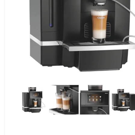
Alimentaire & jetable

Équipement cuisine pro

PROMOTION
Les nouveaux produits
Contactez-nous