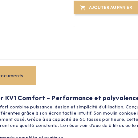
AJOUTER AU PANIER

ocuments
er KV1 Comfort – Performance et polyvalence
rt combine puissance, design et simplicité d’utilisation. Conç
férentes grâce à son écran tactile intuitif. Son moulin coniqu
tement dosé. Grâce à sa capacité de 60 tasses par heure, cett
ant une qualité constante. Le réservoir d’eau de 6 litres ou 
mande complète et pratique.