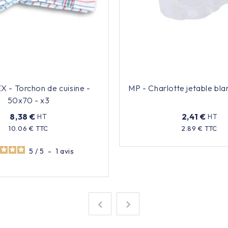
- Torchon de cuisine -
MP - Charlotte jetable bl
50x70 - x3
8,38 €
2,41 €
HT
HT
Prix
10.06 € TTC
2.89 € TTC
Prix
5
/
5
-
1
avis

