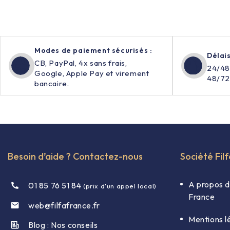
Modes de paiement sécurisés :
Délais
CB, PayPal, 4x sans frais,
24/48
Google, Apple Pay et virement
48/72
bancaire.
Besoin d’aide ? Contactez-nous
Société Fil
A propos d
01 85 76 51 84
(prix d'un appel local)
France
web@filfafrance.fr

Mentions l
Blog : Nos conseils​