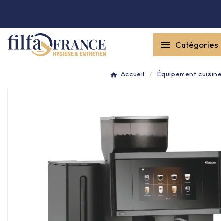


Catégories
Entretien général

Accueil
Équipement cuisin
Équipement & matériel

Collecte des déchets

Produit ouate

Produit d'accueil

Hygiène mains
