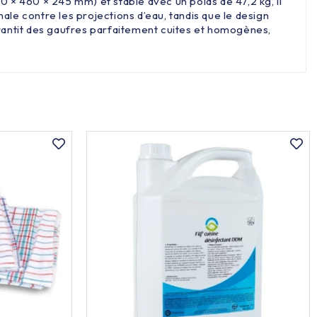
0 × 460 × 245 mm) et stable avec un poids de 47,2 kg, il
ale contre les projections d’eau, tandis que le design
antit des gaufres parfaitement cuites et homogènes,