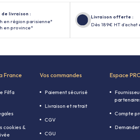
 de livraison :
Livraison offerte :
h en région parisienne*
Dès 189€ HT d’achat 
h en province*
fa France
Vos commandes
Espace PR
e Filfa
Paiement sécurisé
Fournisseu
partenaire
Livraison et retrait
égales
Compte pr
CGV
s cookies &
Demander 
CGU
rivée