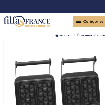


Catégories
Entretien général

Accueil
Équipement cuisi
Équipement & matériel

Collecte des déchets

Produit ouate

Produit d'accueil

Hygiène mains
