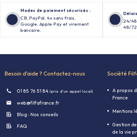
Modes de paiement sécurisés :
Délais
CB, PayPal, 4x sans frais,
24/48
Google, Apple Pay et virement
48/72
bancaire.
Besoin d’aide ? Contactez-nous
Société Fil
A propos d
01 85 76 51 84
(prix d'un appel local)
France
web@filfafrance.fr

Mentions l
Blog : Nos conseils​
Gestion de
FAQ​
de la vie p