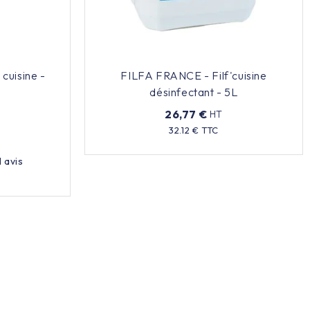
cuisine -
FILFA FRANCE - Filf'cuisine
désinfectant - 5L
26,77 €
HT
Prix
32.12 € TTC
1
avis