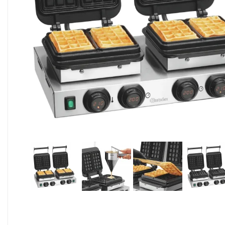
Alimentaire & jetable

Équipement cuisine pro

PROMOTION
Les nouveaux produits
Contactez-nous