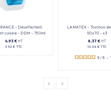
RANCE - Désinfectant,
LAMATEX - Torchon de 
nt cuisine - DDM - 750ml
50x70 - x3
4,93 €
8,37 €
HT
HT
Prix
5.92 € TTC
10.04 € TTC
Prix
5
/
5
-

