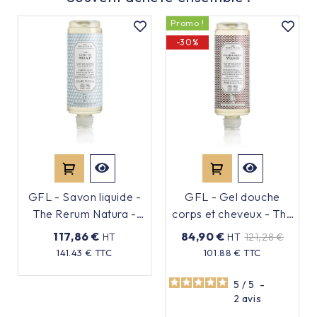
Promo !
-30%
GFL - Savon liquide -
GFL - Gel douche
The Rerum Natura -
corps et cheveux - The
360ml - x18 - Non
Rerum Natura - 360ml
117,86 €
84,90 €
HT
HT
121,28 €
rechargeable
- x18
Prix
141.43 € TTC
101.88 € TTC
Prix
Prix
5
/
5
-
de
base
2
avis