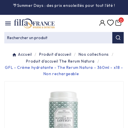
🌴Summer Days : des prix ensoleillés pour tout l'été
!

0

Entretien général

Rechercher un produit
Équipement & matériel

Accueil
Produit d'accueil
Nos collections
Collecte des déchets

Produit d'accueil The Rerum Natura
GFL - Crème hydratante - The Rerum Natura - 360ml - x18 -
Non rechargeable
Produit ouate

Produit d'accueil

Hygiène mains

Alimentaire & jetable
