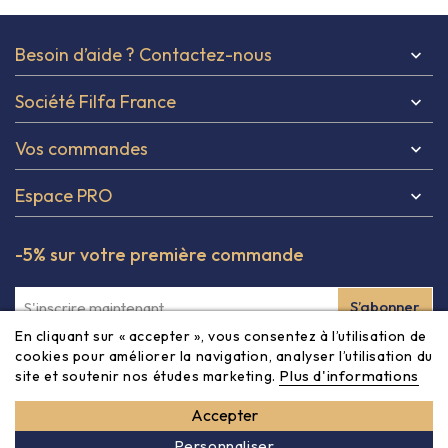
Besoin d’aide ? Contactez-nous

Société Filfa France

Vos commandes

Espace PRO

-5% sur votre première commande
En cliquant sur « accepter », vous consentez à l’utilisation de
Inscrivez-vous à notre newsletter et obtenez -5% à partir
cookies pour améliorer la navigation, analyser l’utilisation du
Plus d'informations
site et soutenir nos études marketing.
de 80€ sur votre première commande ! Vous pouvez vous
désinscrire à tout moment via les informations de contact
Accepter
dans les CGV du site.
Personnaliser