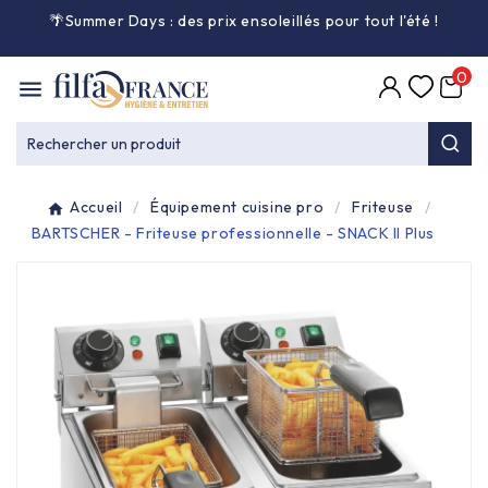
🌴Summer Days : des prix ensoleillés pour tout l'été
!

0

Entretien général

Rechercher un produit
Équipement & matériel

Accueil
Équipement cuisine pro
Friteuse
Collecte des déchets

BARTSCHER - Friteuse professionnelle - SNACK II Plus
Produit ouate

Produit d'accueil

Hygiène mains

Alimentaire & jetable
