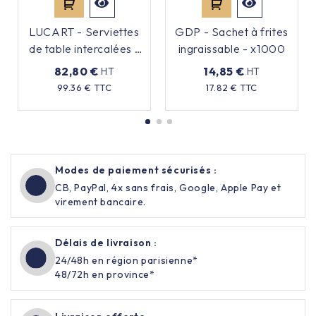
LUCART - Serviettes
GDP - Sachet à frites
de table intercalées -
ingraissable - x1000
Pure cellulose - x40
82,80 €
14,85 €
HT
HT
Prix
Prix
99.36 € TTC
17.82 € TTC
Modes de paiement sécurisés :
CB, PayPal, 4x sans frais, Google, Apple Pay et
virement bancaire.
Délais de livraison :
24/48h en région parisienne*
48/72h en province*