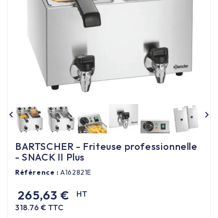
Équipement cuisine pro

PROMOTION
Les nouveaux produits
Contactez-nous


BARTSCHER - Friteuse professionnelle
- SNACK II Plus
Référence :
A162821E
265,63 €
HT
318.76 € TTC