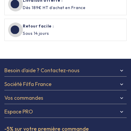
Livraison offerte :
Dès 189€ HT d’achat en France
Retour facile :
Sous 14 jours
Besoin d’aide ? Contactez-nous

Société Filfa France

Vos commandes

Espace PRO

-5% sur votre première commande