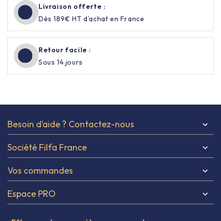
Livraison offerte :
Dès 189€ HT d’achat en France
Retour facile :
Sous 14 jours
Besoin d’aide ? Contactez-nous

Société Filfa France

Vos commandes

Espace PRO
