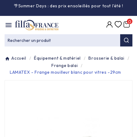
🌴Summer Days : des prix ensoleillés pour tout l'été
!

0

Entretien général

Rechercher un produit
Équipement & matériel

Accueil
Équipement & matériel
Brosserie & balai
Collecte des déchets

Frange balai
LAMATEX - Frange mouilleur blanc pour vitres -29cm
Produit ouate

Produit d'accueil

Hygiène mains

Alimentaire & jetable
