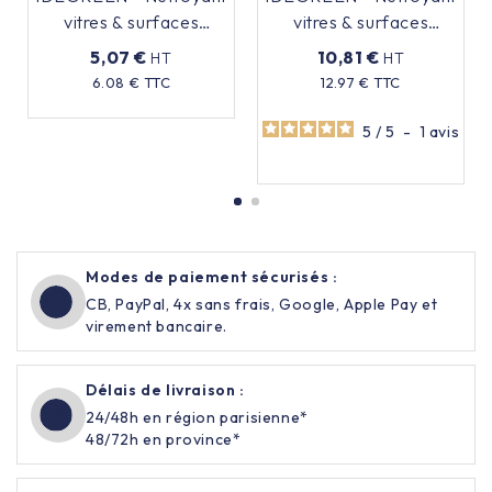
vitres & surfaces
vitres & surfaces
Ecolabel - 750ml
Ecolabel - 5L
5,07 €
10,81 €
HT
HT
Prix
6.08 € TTC
12.97 € TTC
Prix
5
/
5
-
1
avis
Modes de paiement sécurisés :
CB, PayPal, 4x sans frais, Google, Apple Pay et
virement bancaire.
Délais de livraison :
24/48h en région parisienne*
48/72h en province*