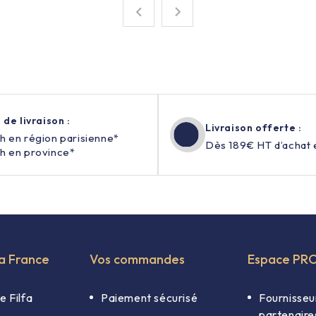


 de livraison :
Livraison offerte :
h en région parisienne*
Dès 189€ HT d’achat 
h en province*
fa France
Vos commandes
Espace PR
e Filfa
Paiement sécurisé
Fournisseu
partenaire