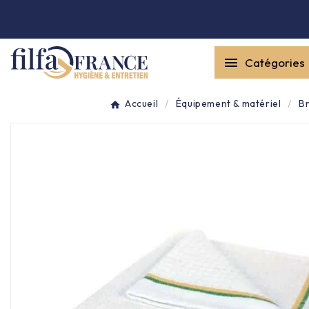


Catégories
Entretien général

Accueil
Équipement & matériel
Br
Équipement & matériel

Collecte des déchets

Produit ouate

Produit d'accueil

Hygiène mains
