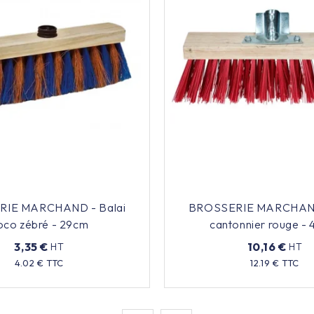
IE MARCHAND - Balai
BROSSERIE MARCHAND
oco zébré - 29cm
cantonnier rouge -
3,35 €
10,16 €
HT
HT
Prix
Prix
4.02 € TTC
12.19 € TTC