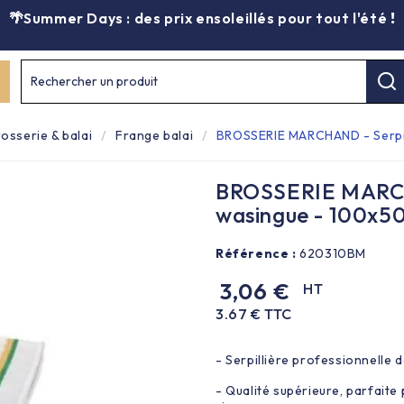
🌴Summer Days : des prix ensoleillés pour tout l'été
!
Rechercher un produit
osserie & balai
Frange balai
BROSSERIE MARCHAND - Serpil
BROSSERIE MARCHA
wasingue - 100x5
Référence :
620310BM
3,06 €
HT
3.67 € TTC
- Serpillière professionnelle 
- Qualité supérieure, parfaite 