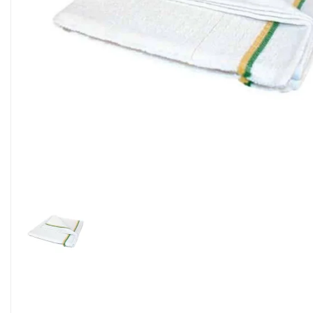
Alimentaire & jetable

Équipement cuisine pro

PROMOTION
Les nouveaux produits
Contactez-nous