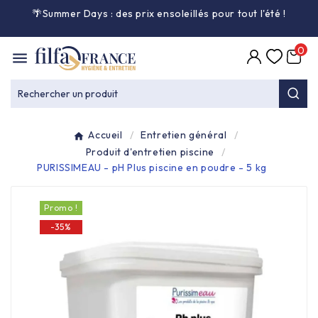
🌴Summer Days : des prix ensoleillés pour tout l'été
!

0

Entretien général

Rechercher un produit
Équipement & matériel

Accueil
Entretien général
Collecte des déchets

Produit d'entretien piscine
PURISSIMEAU - pH Plus piscine en poudre - 5 kg
Produit ouate

Promo !
-35%
Produit d'accueil

Hygiène mains

Alimentaire & jetable
