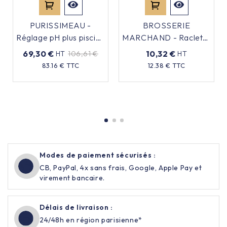
PURISSIMEAU -
BROSSERIE
Réglage pH plus piscine
MARCHAND - Raclette
20L
sol alimentaire HACCP
69,30 €
10,32 €
HT
106,61 €
HT
- 45 CM
Prix
Prix
Prix
83.16 € TTC
12.38 € TTC
de
base
Modes de paiement sécurisés :
CB, PayPal, 4x sans frais, Google, Apple Pay et
virement bancaire.
Délais de livraison :
24/48h en région parisienne*