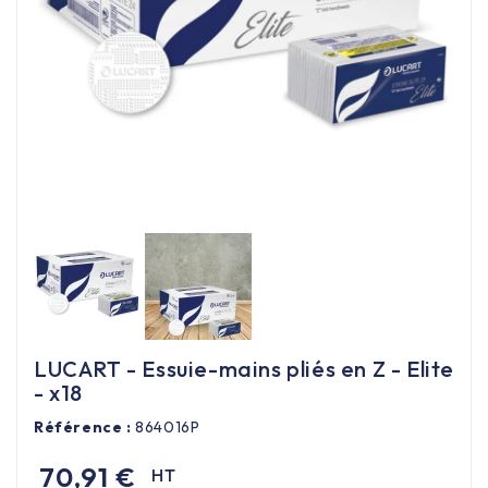
Équipement cuisine pro

PROMOTION
Les nouveaux produits
Contactez-nous
LUCART - Essuie-mains pliés en Z - Elite
- x18
Référence :
864016P
70,91 €
HT