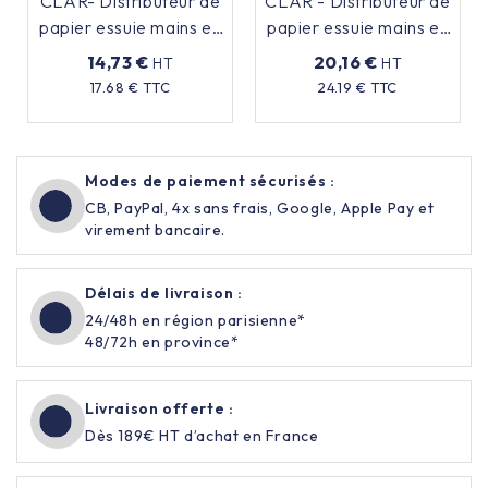
CLAR- Distributeur de
CLAR - Distributeur de
papier essuie mains en
papier essuie mains en
Z
Z - Nova
14,73 €
20,16 €
HT
HT
Prix
Prix
17.68 € TTC
24.19 € TTC
Modes de paiement sécurisés :
CB, PayPal, 4x sans frais, Google, Apple Pay et
virement bancaire.
Délais de livraison :
24/48h en région parisienne*
48/72h en province*
Livraison offerte :
Dès 189€ HT d’achat en France