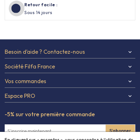
Retour facile :
Sous 14 jours
Besoin d’aide ? Contactez-nous

Société Filfa France

Vos commandes

Espace PRO

-5% sur votre première commande
En cliquant sur « accepter », vous consentez à l’utilisation de