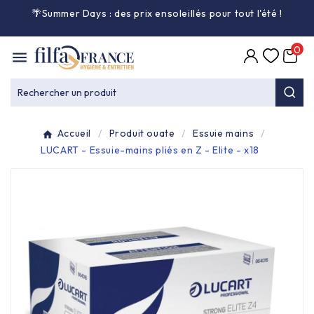
🌴Summer Days : des prix ensoleillés pour tout l'été
!

0

Entretien général

Rechercher un produit
Équipement & matériel

Accueil
Produit ouate
Essuie mains
Collecte des déchets

LUCART - Essuie-mains pliés en Z - Elite - x18
Produit ouate

Produit d'accueil

Hygiène mains

Alimentaire & jetable
