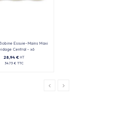
obine Essuie-Mains Maxi
idage Central - x6
28,94 €
HT
Prix
34.73 € TTC

