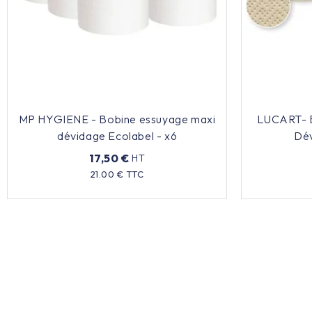
MP HYGIENE - Bobine essuyage maxi
LUCART- B
dévidage Ecolabel - x6
Dév
17,50 €
HT
Prix
21.00 € TTC