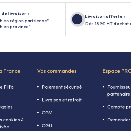
 de livraison :
Livraison offerte :
h en région parisienne*
Dès 189€ HT d’achat 
h en province*
fa France
Vos commandes
Espace PR
e Filfa
Paiement sécurisé
Fournisseu
partenaire
Livraison et retrait
égales
Compte pr
CGV
s cookies &
Demander 
CGU
rivée