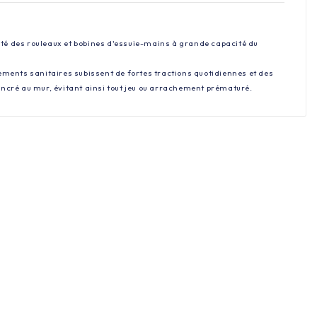
ité des rouleaux et bobines d'essuie-mains à grande capacité du
pements sanitaires subissent de fortes tractions quotidiennes et des
ncré au mur, évitant ainsi tout jeu ou arrachement prématuré.