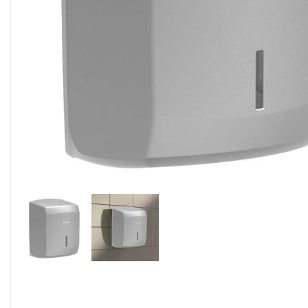
Alimentaire & jetable

Équipement cuisine pro

PROMOTION
Les nouveaux produits
Contactez-nous