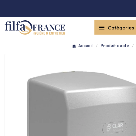


Catégories
Entretien général

Accueil
Produit ouate
Équipement & matériel

Collecte des déchets

Produit ouate

Produit d'accueil

Hygiène mains
