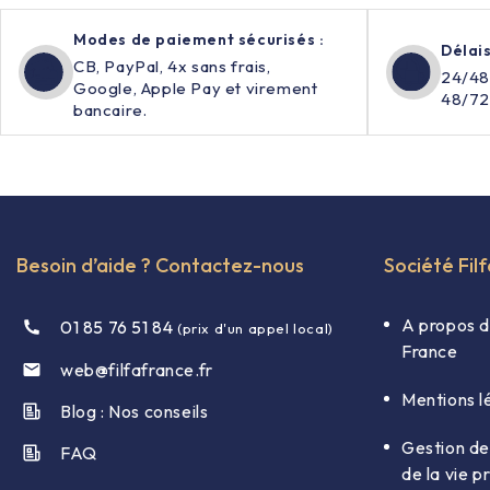
Modes de paiement sécurisés :
Délais
CB, PayPal, 4x sans frais,
24/48
Google, Apple Pay et virement
48/72
bancaire.
Besoin d’aide ? Contactez-nous
Société Fil
A propos d
01 85 76 51 84
(prix d'un appel local)
France
web@filfafrance.fr

Mentions l
Blog : Nos conseils​
Gestion de
FAQ​
de la vie p