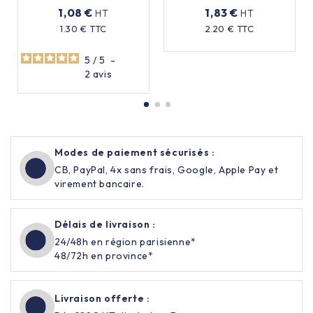
flacon
violon à main
1,08 €
1,83 €
HT
HT
Prix
1.30 € TTC
2.20 € TTC
Prix
5
/
5
-
2
avis
Modes de paiement sécurisés :
CB, PayPal, 4x sans frais, Google, Apple Pay et
virement bancaire.
Délais de livraison :
24/48h en région parisienne*
48/72h en province*
Livraison offerte :