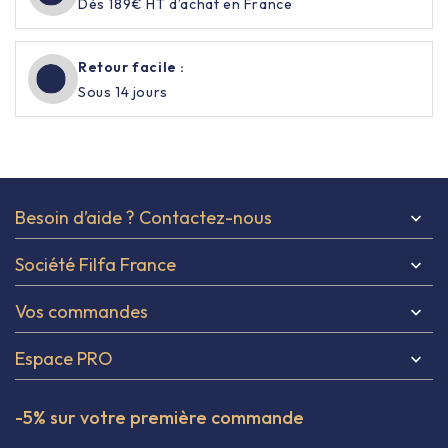
Dès 189€ HT d’achat en France
Retour facile :
Sous 14 jours
Besoin d’aide ? Contactez-nous

Société Filfa France

Vos commandes

Espace PRO

-5% sur votre première commande