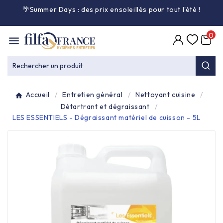
🌴Summer Days : des prix ensoleillés pour tout l'été
!

0

Entretien général

Rechercher un produit
Équipement & matériel

Accueil
Entretien général
Nettoyant cuisine
Collecte des déchets

Détartrant et dégraissant
LES ESSENTIELS - Dégraissant matériel de cuisson - 5L
Produit ouate

Produit d'accueil

Hygiène mains

Alimentaire & jetable
