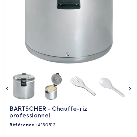
Équipement cuisine pro

PROMOTION
Les nouveaux produits
Contactez-nous


BARTSCHER - Chauffe-riz
professionnel
Référence :
A150512