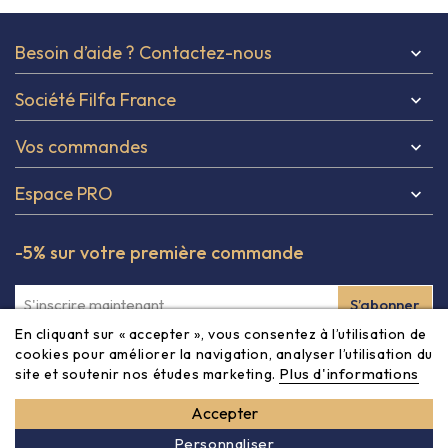
Besoin d’aide ? Contactez-nous

Société Filfa France

Vos commandes

Espace PRO

-5% sur votre première commande
En cliquant sur « accepter », vous consentez à l’utilisation de
Inscrivez-vous à notre newsletter et obtenez -5% à partir
cookies pour améliorer la navigation, analyser l’utilisation du
Plus d'informations
site et soutenir nos études marketing.
de 80€ sur votre première commande ! Vous pouvez vous
désinscrire à tout moment via les informations de contact
Accepter
dans les CGV du site.
Personnaliser