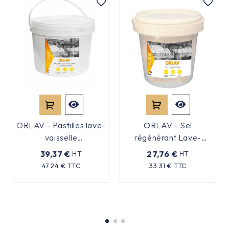
ORLAV - Pastilles lave-
ORLAV - Sel
vaisselle
régénérant Lave-
professionnelle - x250
vaisselle - 10kg
39,37 €
27,76 €
HT
HT
pastilles
Prix
Prix
47.24 € TTC
33.31 € TTC