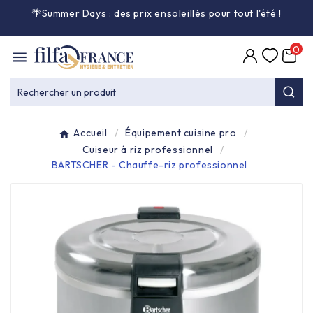
🌴Summer Days : des prix ensoleillés pour tout l'été
!

0

Entretien général

Rechercher un produit
Équipement & matériel

Accueil
Équipement cuisine pro
Collecte des déchets

Cuiseur à riz professionnel
BARTSCHER - Chauffe-riz professionnel
Produit ouate

Produit d'accueil

Hygiène mains

Alimentaire & jetable
