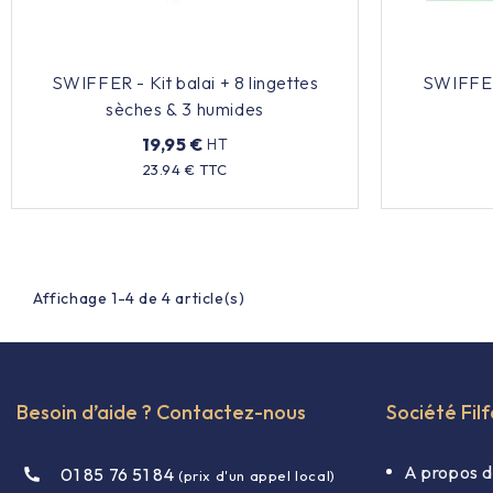
SWIFFER - Kit balai + 8 lingettes
SWIFFER 
sèches & 3 humides
19,95 €
HT
Prix
23.94 € TTC
Affichage 1-4 de 4 article(s)
Besoin d’aide ? Contactez-nous
Société Fil
A propos d
01 85 76 51 84
(prix d'un appel local)