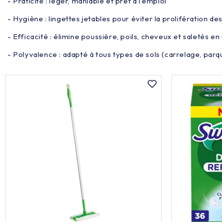
- Praticité : léger, maniable et prêt à l’emploi
Alimentaire & jetable

- Hygiène : lingettes jetables pour éviter la prolifération de
- Efficacité : élimine poussière, poils, cheveux et saletés e
Équipement cuisine pro

- Polyvalence : adapté à tous types de sols (carrelage, parquet
PROMOTION
Les nouveaux produits
Contactez-nous