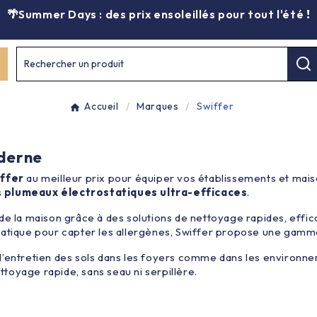
🌴Summer Days : des prix ensoleillés pour tout l'été
!
Rechercher un produit
Accueil
Marques
Swiffer
oderne
ffer
au meilleur prix pour équiper vos établissements et mai
s
plumeaux électrostatiques ultra-efficaces
.
n de la maison grâce à des solutions de nettoyage rapides, effi
statique pour capter les allergènes, Swiffer propose une gamm
l’entretien des sols dans les foyers comme dans les environn
ettoyage rapide, sans seau ni serpillère.