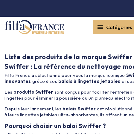


Catégories
Entretien général

Équipement & matériel

Liste des produits de la marque Swiffer
Swiffer : La référence du nettoyage m
Collecte des déchets

Filfa France a sélectionné pour vous la marque iconique
Swi
innovantes
grâce à ses
balais à lingettes jetables
et se
Produit ouate

Les
produits Swiffer
sont conçus pour faciliter l’entretie
lingettes pour éliminer la poussière ou un plumeau électro
Produit d'accueil

Depuis leur lancement, les
balais Swiffer
ont révolutionné 
à leurs lingettes jetables ultra-absorbantes, ils offrent un n
Pourquoi choisir un balai Swiffer ?
Hygiène mains
