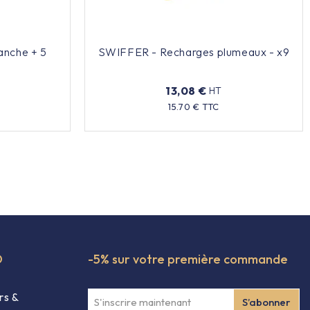
nche + 5
SWIFFER - Recharges plumeaux - x9
13,08 €
HT
Prix
15.70 € TTC
O
-5% sur votre première commande
rs &