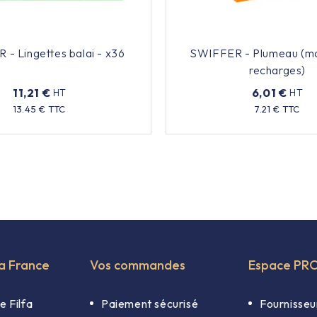
- Lingettes balai - x36
SWIFFER - Plumeau (ma
recharges)
11,21 €
6,01 €
HT
HT
Prix
Prix
13.45 € TTC
7.21 € TTC
fa France
Vos commandes
Espace PR
e Filfa
Paiement sécurisé
Fournisseu