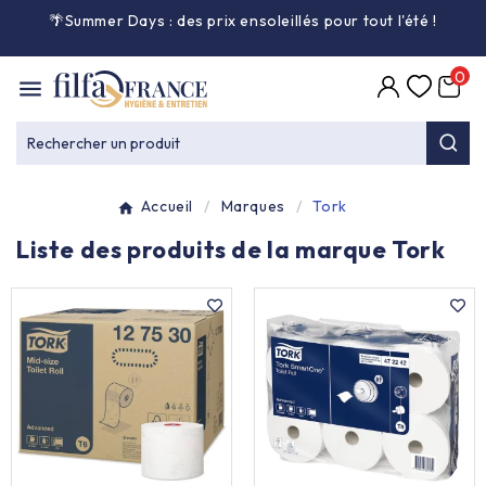
🌴Summer Days : des prix ensoleillés pour tout l'été
!

0

Entretien général

Rechercher un produit
Équipement & matériel

Accueil
Marques
Tork
Collecte des déchets

Liste des produits de la marque Tork
Produit ouate

Produit d'accueil

Hygiène mains

Alimentaire & jetable
