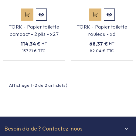
Équipement cuisine pro

TORK - Papier toilette
TORK - Papier toilette
PROMOTION
compact - 2 plis - x27
rouleau - x6
114,34 €
68,37 €
HT
HT
Les nouveaux produits
Prix
Prix
137.21 € TTC
82.04 € TTC
Contactez-nous
Affichage 1-2 de 2 article(s)
Besoin d’aide ? Contactez-nous
