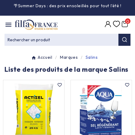
🌴Summer Days : des prix ensoleillés pour tout l'été
!

0

Entretien général

Rechercher un produit
Équipement & matériel

Accueil
Marques
Salins
Collecte des déchets

Liste des produits de la marque Salins
Produit ouate

Produit d'accueil

Hygiène mains

Alimentaire & jetable
