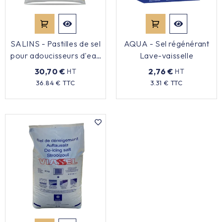
Équipement cuisine pro

SALINS - Pastilles de sel
AQUA - Sel régénérant
PROMOTION
pour adoucisseurs d'eau
Lave-vaisselle
- 25kg
30,70 €
2,76 €
HT
HT
Les nouveaux produits
Prix
Prix
36.84 € TTC
3.31 € TTC
Contactez-nous