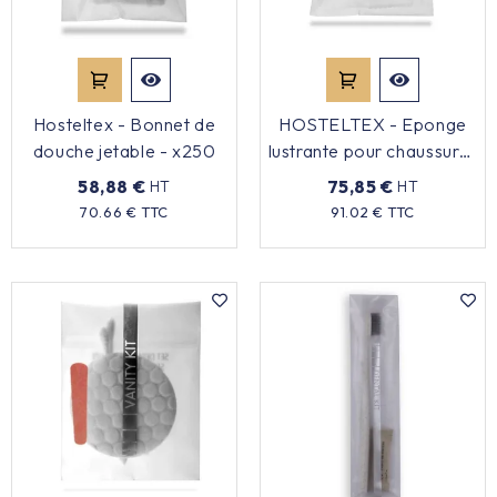
Équipement cuisine pro

PROMOTION
Hosteltex - Bonnet de
HOSTELTEX - Eponge
douche jetable - x250
lustrante pour chaussures
Les nouveaux produits
- x250
58,88 €
75,85 €
HT
HT
Prix
Prix
70.66 € TTC
91.02 € TTC
Contactez-nous