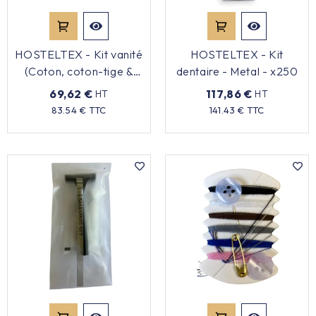
HOSTELTEX - Kit vanité
HOSTELTEX - Kit
(Coton, coton-tige &
dentaire - Metal - x250
lime) - x250
69,62 €
117,86 €
HT
HT
Prix
Prix
83.54 € TTC
141.43 € TTC