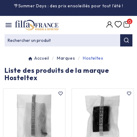
🌴Summer Days : des prix ensoleillés pour tout l'été
!

0

Entretien général

Rechercher un produit
Équipement & matériel

Accueil
Marques
Hosteltex
Collecte des déchets

Liste des produits de la marque
Hosteltex
Produit ouate

Produit d'accueil

Hygiène mains

Alimentaire & jetable
