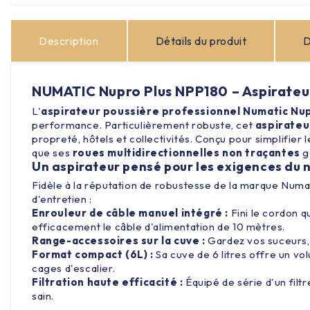
Description
Détails du produit
D
NUMATIC Nupro Plus NPP180 – Aspirateu
L'
aspirateur poussière professionnel
Numatic Nup
performance. Particulièrement robuste, cet
aspirateu
propreté, hôtels et collectivités. Conçu pour simplifier 
que ses
roues multidirectionnelles non traçantes
ga
Un aspirateur pensé pour les exigences du 
Fidèle à la réputation de robustesse de la marque Numati
d'entretien :
Enrouleur de câble manuel intégré :
Fini le cordon q
efficacement le câble d'alimentation de 10 mètres.
Range-accessoires sur la cuve :
Gardez vos suceurs,
Format compact (6L) :
Sa cuve de 6 litres offre un vo
cages d'escalier.
Filtration haute efficacité :
Équipé de série d'un filt
sain.