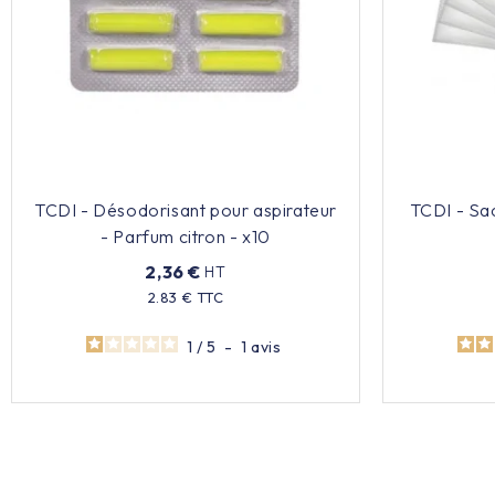
TCDI - Désodorisant pour aspirateur
TCDI - Sac
- Parfum citron - x10
2,36 €
HT
2.83 € TTC
Prix
1
/
5
-
1
avis