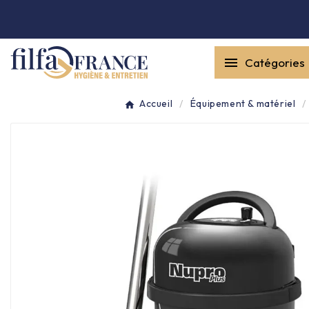


Catégories
Entretien général

Accueil
Équipement & matériel
Équipement & matériel

Collecte des déchets

Produit ouate

Produit d'accueil

Hygiène mains
