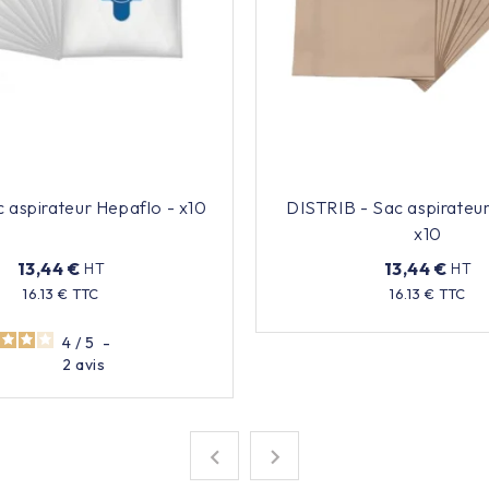
 aspirateur Hepaflo - x10
DISTRIB - Sac aspirateu
x10
13,44 €
13,44 €
HT
HT
Prix
16.13 € TTC
16.13 € TTC
Prix
4
/
5
-
2
avis

