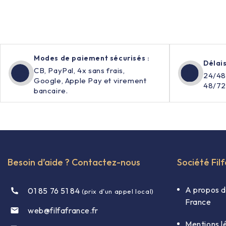
Modes de paiement sécurisés :
Délais
CB, PayPal, 4x sans frais,
24/48
Google, Apple Pay et virement
48/72
bancaire.
Besoin d’aide ? Contactez-nous
Société Fil
A propos d
01 85 76 51 84
(prix d'un appel local)
France
web@filfafrance.fr

Mentions l