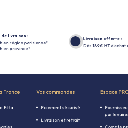
 de livraison :
Livraison offerte :
h en région parisienne*
Dès 189€ HT d’achat 
h en province*
fa France
Vos commandes
Espace PR
e Filfa
Paiement sécurisé
Fournisseu
partenaire
Livraison et retrait
égales
Compte pr