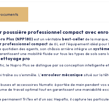
ocuments
r poussière professionnel compact avec enro
ro Plus (NPP180)
est un véritable
best-seller
de la marque, 
r professionnel compact
de 6L est l'équipement idéal pour l
le quotidien des agents, son châssis arrière intègre un
système
rantissent une mobilité fluide sur tous les types de sols sans 
nettoyage pro
c, le Nupro Plus se distingue par sa conception intelligente et 
ui traîne ou s'emmêle. L'
enrouleur mécanique
situé sur la t
 buses et accessoires Numatic à portée de main pendant vos s
lume de travail optimal tout en garantissant une maniabilité e
re permanent TriTex et d'un
sac Hepaflo
, il capture les particu