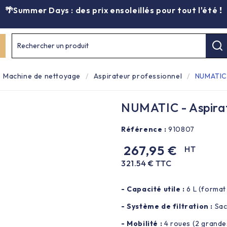
🌴Summer Days : des prix ensoleillés pour tout l'été
!
Rechercher un produit
Machine de nettoyage
Aspirateur professionnel
NUMATIC 
NUMATIC - Aspirat
Référence :
910807
267,95 €
HT
321.54 € TTC
- Capacité utile :
6 L (format
- Système de filtration :
Sac
- Mobilité :
4 roues (2 grandes