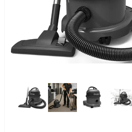
Alimentaire & jetable

Équipement cuisine pro

PROMOTION
Les nouveaux produits
Contactez-nous