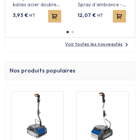
balais acier double
Spray d'ambiance -
fonction 140cm
Forest - 500ml
Prix
Prix
3,93 €
12,07 €
HT
HT
chevron_right
Voir toutes les nouveautés
Nos produits populaires