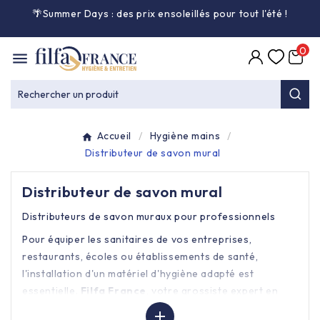
🌴Summer Days : des prix ensoleillés pour tout l'été
!

0

Entretien général

Rechercher un produit
Équipement & matériel

Accueil
Hygiène mains
Collecte des déchets

Distributeur de savon mural
Distributeur de savon mural
Produit ouate

Distributeurs de savon muraux pour professionnels
Produit d'accueil

Pour équiper les sanitaires de vos entreprises,
restaurants, écoles ou établissements de santé,
Hygiène mains

l'installation d'un matériel d'hygiène adapté est
essentielle.
Filfa France
, votre grossiste expert en
produits d'entretien, vous propose une sélection
Alimentaire & jetable

