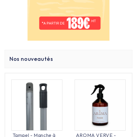
Comment choisir un distributeur de savon
mural adapté à son établissement ?
Le choix dépend du niveau de fréquentation et du type
d’usage : un modèle manuel convient aux structures
classiques, tandis qu’un modèle automatique est
recommandé pour renforcer l’hygiène dans les
environnements sensibles comme la santé ou la
restauration.
Nos nouveautés
Quels critères garantissent la durabilité d’un
distributeur de savon mural ?
Un bon distributeur doit être fabriqué avec des
matériaux résistants (plastique haute densité, inox ou
aluminium), être facile à recharger et conçu pour un
usage intensif. La présence d’un système de
verrouillage est aussi essentielle pour sécuriser son
utilisation.
Tampel - Manche à
AROMA VERVE -